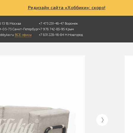
Редизайн сайта «Хоббики»: скоро!
 13 18
Москва
+7 473 251-48-47
Воронеж
49-03-73
Санкт-Петербург
+7 978 742-85-95
Крым
bbyka.ru
ВСЕ офисы
+7 831 228-16-84
Н.Новгород