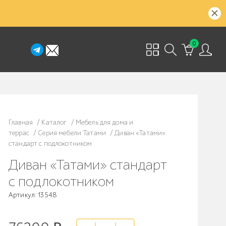
0
Главная
/
Каталог
/
Мебель для дома и
террас
/
Серия мебели Татами
/
Диван «Татами»
стандарт с подлокотником
Диван «Татами» стандарт
с подлокотником
Артикул: 13548