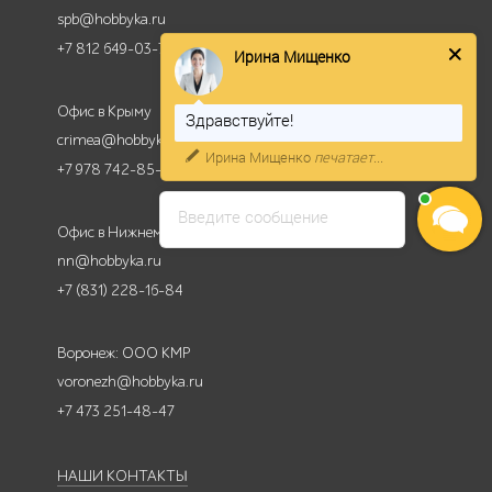
spb@hobbyka.ru
+7 812 649-03-73
Ирина Мищенко
Офис в Крыму
Здравствуйте!
crimea@hobbyka.ru
Ирина Мищенко
печатает...
+7 978 742-85-95
Введите сообщение
Офис в Нижнем Новгороде
nn@hobbyka.ru
+7 (831) 228-16-84
Воронеж: ООО КМР
voronezh@hobbyka.ru
+7 473 251-48-47
НАШИ КОНТАКТЫ