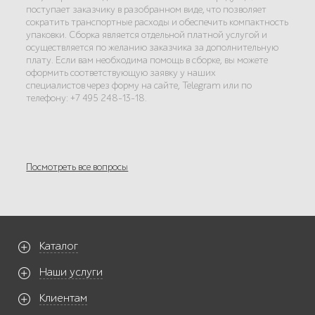
поступает заказчику в разобранном виде, что позволяет
сократить транспортные расходы и обеспечить компактность
упаковки. Сборка является отдельной платной услугой и
осуществляется по желанию заказчика за дополнительную
плату. Если вам необходима помощь в сборке, вы можете
оформить соответствующую заявку у наших
специалистов через форму на сайте, Telegram или по
телефону: +7 495 248-13-18.
Посмотреть все вопросы
Каталог
Наши услуги
Клиентам