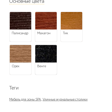
Основные цвета
палисандр
махагон
тик
орех
венге
Теги
Мебель для зоны SPA
,
Уличные журнальные столики