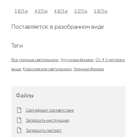
3,871 м
4,371 м
4,871 м
5,371 м
5,871 м
Поставляется: в разобранном виде
Теги
Все уличные светильники
,
Чугунные фонари
,
От 4,5 метров и
выше
,
Классические светильники
,
Уличные фонари
Файлы
Сертификат соответствия
Запросить инструкцию
Запросить паспорт