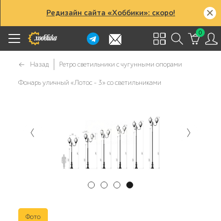
Редизайн сайта «Хоббики»: скоро!
0
Назад
Ретро светильники с чугунными опорами
Фонарь уличный «Лотос - 3» со светильниками
Фото