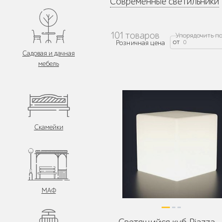
Современные светильники
101 товаров
Упорядочить по
от
Розничная цена
Садовая и дачная
мебель
Скамейки
МАФ