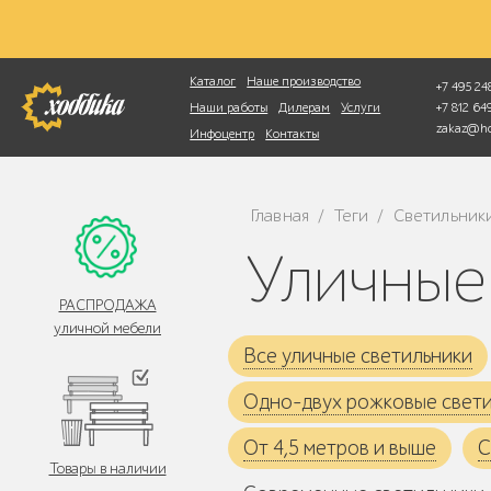
Фотопоиск
Каталог
Наше производство
+7 495 248
+7 812 6
Наши работы
Дилерам
Услуги
zakaz@ho
Инфоцентр
Контакты
Главная
Теги
Светильник
/
/
Уличны
РАСПРОДАЖА
уличной мебели
Все уличные светильники
Одно-двух рожковые свет
От 4,5 метров и выше
С
Товары в наличии