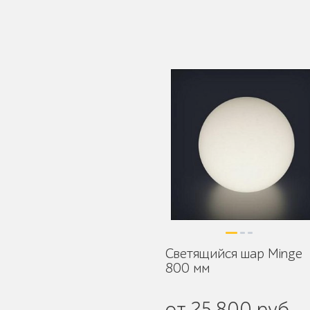
Детское игровое
оборудование
Столбики и
ограждения
Светящийся шар Minge
800 мм
Уличные стенды и
указатели
от 25 800 руб.