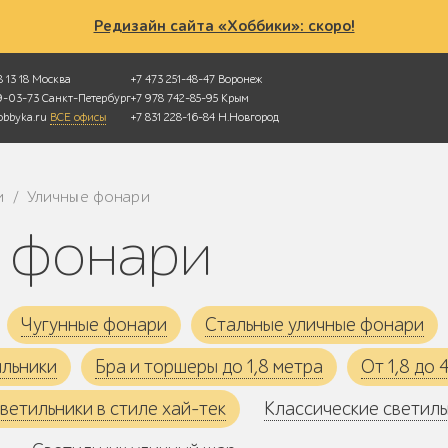
Редизайн сайта «Хоббики»: скоро!
 13 18
Москва
+7 473 251-48-47
Воронеж
49-03-73
Санкт-Петербург
+7 978 742-85-95
Крым
bbyka.ru
ВСЕ офисы
+7 831 228-16-84
Н.Новгород
и
Уличные фонари
/
е фонари
Чугунные фонари
Стальные уличные фонари
ильники
Бра и торшеры до 1,8 метра
От 1,8 до 
ветильники в стиле хай-тек
Классические светил