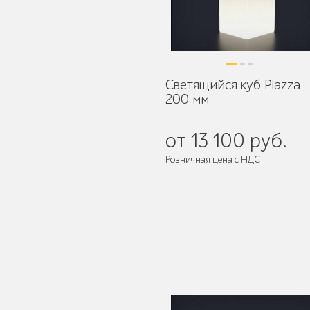
Уличное садово-
парковое освещение
Светящийся куб Piazza
200 мм
Лежаки и шезлонги
от 13 100 руб.
Розничная цена с НДС
Парковые качели
Павильоны, навесы и
перголы