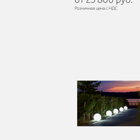
Розничная цена с НДС
Мебель для кафе и
ресторанов "HoReCa"
Мангалы и барбекю
Бескаркасная мебель