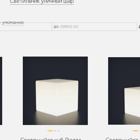
Светильник уличный шар
:
умолчанию
до