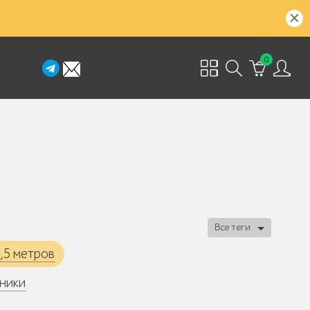
0
Все теги
4,5 метров
ьники