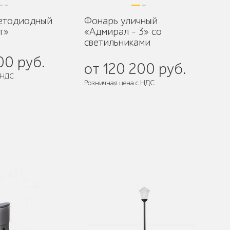
ветодиодный
Фонарь уличный
т»
«Адмирал - 3» со
светильниками
00 руб.
от 120 200 руб.
 НДС
Розничная цена с НДС
разобранном виде
Поставляется:
в разобранном виде