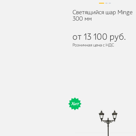
Светящийся шар Minge
300 мм
Умная городская
мебель
от 13 100 руб.
Розничная цена с НДС
Контейнерные
площадки для ТБО
Хит
Ограждения для
вентиляционных
шахт