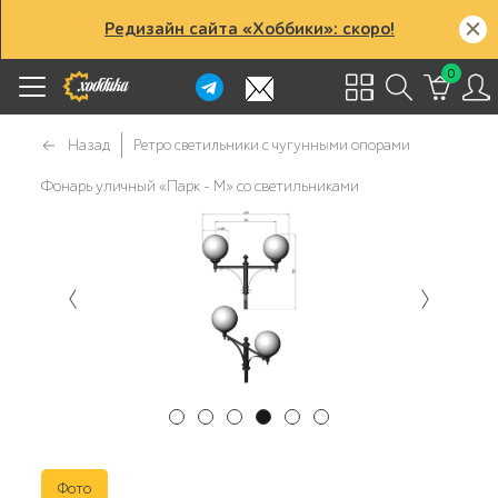
Редизайн сайта «Хоббики»: скоро!
0
Назад
Ретро светильники с чугунными опорами
Фонарь уличный «Парк - М» со светильниками
Фото