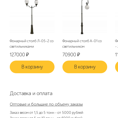
Фонарный столб Л-05-2 со
Фонарный столб А-01 со
Ф
светильниками
светильником
-
127000
₽
70900
₽
1
В корзину
В корзину
Доставка и оплата
Оптовые и большие по объему заказы
Заказ весом от 1,5 до 5 тонн – от 5000 рублей