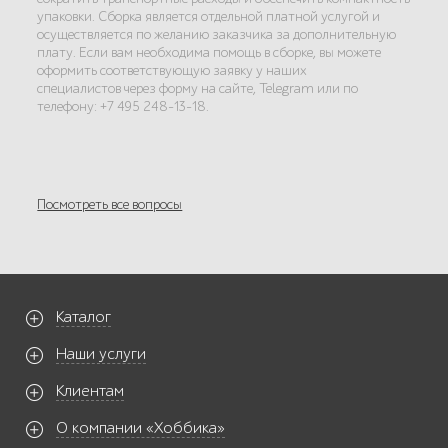
упаковки. Сборка является отдельной платной услугой и
осуществляется по желанию заказчика за дополнительную
плату. Если вам необходима помощь в сборке, вы можете
оформить соответствующую заявку у наших
специалистов через форму на сайте, Telegram или по
телефону: +7 495 248-13-18.
Посмотреть все вопросы
Каталог
Наши услуги
Клиентам
О компании «Хоббика»