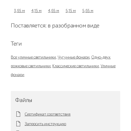
3,65 м
4,15 м
4,65 м
5,15 м
5,65 м
Поставляется: в разобранном виде
Теги
Все уличные светильники
,
Чугунные фонари
,
Одно-двух
рожковые светильники
,
Классические светильники
,
Уличные
фонари
Файлы
Сертификат соответствия
Запросить инструкцию