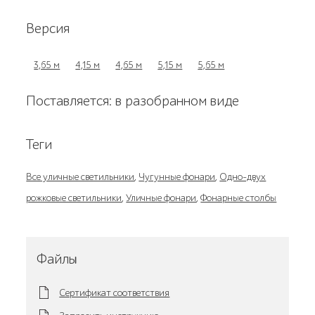
Версия
3,65 м
4,15 м
4,65 м
5,15 м
5,65 м
Поставляется: в разобранном виде
Теги
Все уличные светильники
,
Чугунные фонари
,
Одно-двух
рожковые светильники
,
Уличные фонари
,
Фонарные столбы
Файлы
Сертификат соответствия