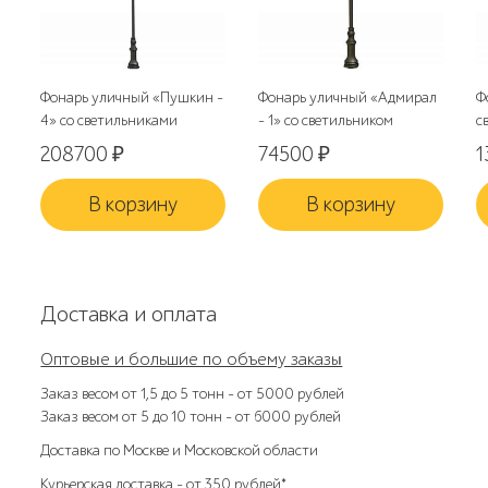
Фонарь уличный «Пушкин -
Фонарь уличный «Адмирал
Ф
4» со светильниками
- 1» со светильником
с
208700
₽
74500
₽
1
В корзину
В корзину
Доставка и оплата
Оптовые и большие по объему заказы
Заказ весом от 1,5 до 5 тонн – от 5000 рублей
Заказ весом от 5 до 10 тонн – от 6000 рублей
Доставка по Москве и Московской области
Курьерская доставка – от 350 рублей*