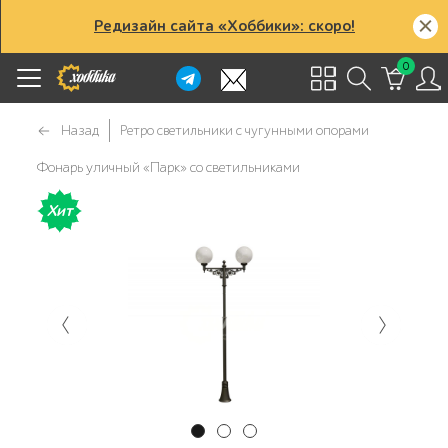
Редизайн сайта «Хоббики»: скоро!
0
Назад
Ретро светильники с чугунными опорами
Фонарь уличный «Парк» со светильниками
Хит