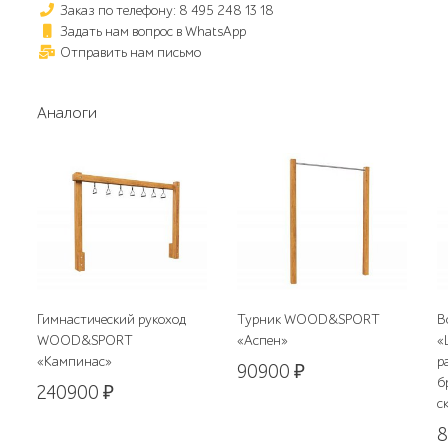
Заказ по телефону: 8 495 248 13 18
Задать нам вопрос в WhatsApp
Отправить нам письмо
Аналоги
Гимнастический рукоход
Турник WOOD&SPORT
В
WOOD&SPORT
«Аспен»
«
«Кампинас»
р
90900
₽
б
240900
₽
с