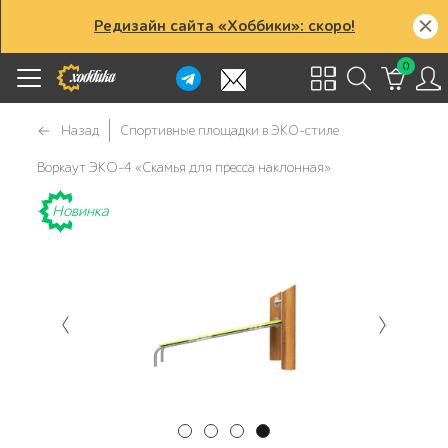
Редизайн сайта «Хоббики»: скоро!
0
Назад
Спортивные площадки в ЭКО-стиле
Воркаут ЭКО-4 «Скамья для пресса наклонная»
Новинка