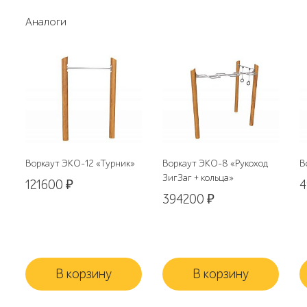
Аналоги
Воркаут ЭКО-12 «Турник»
Воркаут ЭКО-8 «Рукоход
В
ЗигЗаг + кольца»
121600
₽
394200
₽
В корзину
В корзину