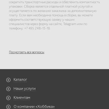
сократить транспортные расходы и обеспечить компактность
упаковки. Сборка является отдельной платной услугой и
осуществляется по желанию заказчика за дополнительную
плату. Если вам необходима помощь в сборке, вы можете
оформить соответствующую заявку у наших
специалистов через форму на сайте, Telegram или по
телефону: +7 495 248-13-18.
Посмотреть все вопросы
Каталог
Наши услуги
Клиентам
О компании «Хоббика»