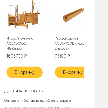
Игровой комплекс
Игровой элемент
Игр
AQUAWOOD
AQUAWOOD «Желоб
BA
«Рыбинск»
для воды»
игр
1603700
₽
76100
₽
63
В корзину
В корзину
Доставка и оплата
Оптовые и большие по объему заказы