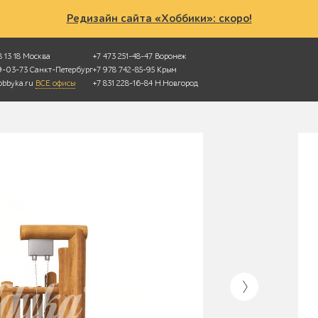
Редизайн сайта «Хоббики»: скоро!
 13 18
Москва
+7 473 251-48-47
Воронеж
49-03-73
Санкт-Петербург
+7 978 742-85-95
Крым
bbyka.ru
ВСЕ офисы
+7 831 228-16-84
Н.Новгород