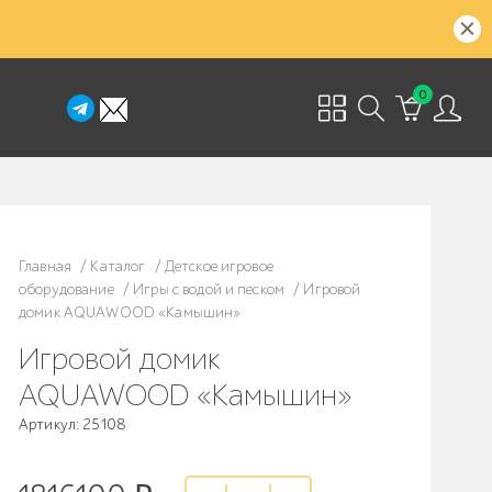
0
Главная
/
Каталог
/
Детское игровое
оборудование
/
Игры с водой и песком
/
Игровой
домик AQUAWOOD «Камышин»
Игровой домик
AQUAWOOD «Камышин»
Артикул: 25108