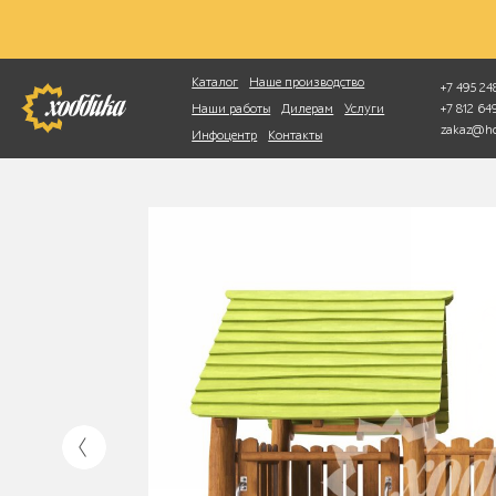
Фотопоиск
Каталог
Наше производство
+7 495 248
+7 812 6
Наши работы
Дилерам
Услуги
zakaz@ho
Инфоцентр
Контакты