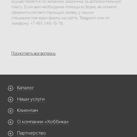
осуществляется по желанию заказчика за дополнительную
плату. Если вам необходима помощь в сборке, вы можете
оформить соответствующую заявку у наших
специалистов через форму на сайте, Telegram или по
телефону: +7 495 248-13-18.
Посмотреть все вопросы
Каталог
Наши услуги
Клиентам
О компании «Хоббика»
Партнерство