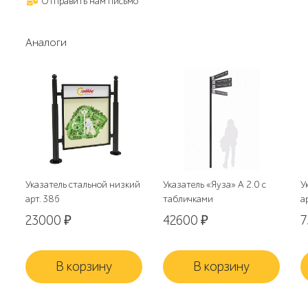
Отправить нам письмо
Аналоги
Указатель стальной низкий
Указатель «Яуза» А 2.0 с
У
арт. 386
табличками
а
23000
₽
42600
₽
В корзину
В корзину