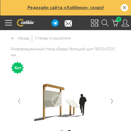
Редизайн сайта «Хоббики»: скоро!
0
Назад
Стенды и указатели
Информационный стенд «Борд» большой щит 1800x1200
мм
Хит