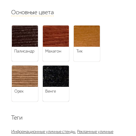
Основные цвета
палисандр
махагон
тик
орех
венге
Теги
Информационные уличные стенды
,
Рекламные уличные