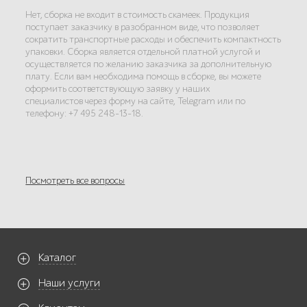
Нет, сборка не входит в стоимость скамеек. Продукция
поступает заказчику в разобранном виде, что позволяет
сократить транспортные расходы и обеспечить компактность
упаковки. Сборка является отдельной платной услугой и
осуществляется по желанию заказчика за дополнительную
плату. Если вам необходима помощь в сборке, вы можете
оформить соответствующую заявку у наших
специалистов через форму на сайте, Telegram или по
телефону: +7 495 248-13-18.
Посмотреть все вопросы
Каталог
Наши услуги