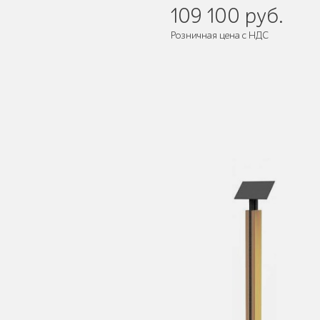
109 100 руб.
Розничная цена с НДС
Поставляется:
в разобранном ви
Мебель для кафе и
ресторанов "HoReCa"
Мангалы и барбекю
Бескаркасная мебель