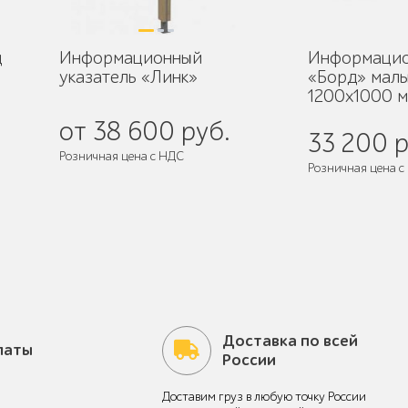
д
Информационный
Информацио
указатель «Линк»
«Борд» мал
1200x1000 
от 38 600 руб.
33 200 р
Розничная цена с НДС
Розничная цена с
Поставляется:
в собранном виде
Доставка по всей
латы
России
Доставим груз в любую точку России