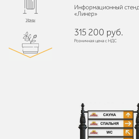
Информационный стен
«Линер»
Урны
315 200 руб.
Розничная цена с НДС
Поставляется:
в собранном виде
Цветочницы и
вазоны
Велопарковки