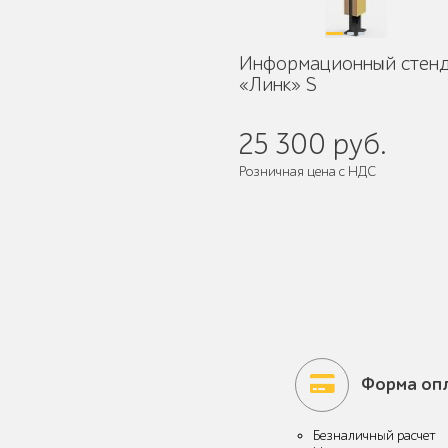
Информационный стен
Умная городская
«Линк» S
мебель
25 300 руб.
Розничная цена с НДС
Контейнерные
Поставляется:
в собранном виде
площадки для ТБО
Ограждения для
вентиляционных
Форма оп
шахт
Безналичный расчет