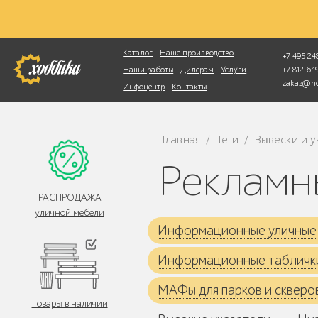
Фотопоиск
Каталог
Наше производство
+7 495 248
+7 812 6
Наши работы
Дилерам
Услуги
zakaz@ho
Инфоцентр
Контакты
Главная
Теги
Вывески и у
/
/
Реклам
РАСПРОДАЖА
уличной мебели
Информационные уличные
Информационные табличк
МАФы для парков и скверо
Товары в наличии