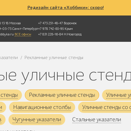
Редизайн сайта «Хоббики»: скоро!
 13 18
Москва
+7 473 251-48-47
Воронеж
49-03-73
Санкт-Петербург
+7 978 742-85-95
Крым
bbyka.ru
ВСЕ офисы
+7 831 228-16-84
Н.Новгород
казатели
Рекламные уличные стенды
/
ные уличные стен
 стенды
Рекламные уличные стенды
Уличные у
и
Навигационные столбы
Уличные стенды со 
в
Чугунные указатели
Стальные указатели