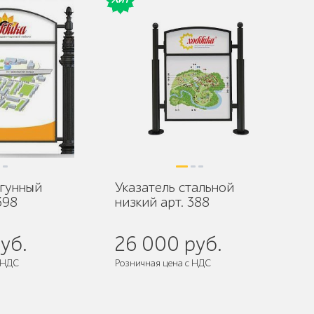
угунный
Указатель стальной
398
низкий арт. 388
уб.
26 000 руб.
 НДС
Розничная цена с НДС
разобранном виде
Поставляется:
в разобранном виде