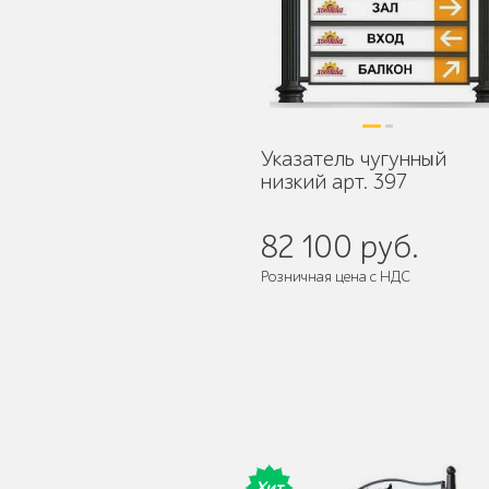
Уличное садово-
парковое освещение
Указатель чугунный
низкий арт. 397
Лежаки и шезлонги
82 100 руб.
Розничная цена с НДС
Парковые качели
Поставляется:
в разобранном ви
Павильоны, навесы и
Хит
перголы