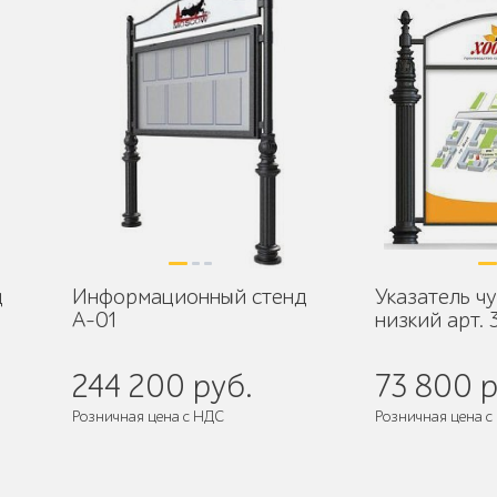
д
Информационный стенд
Указатель ч
А-01
низкий арт. 
244 200 руб.
73 800 р
Розничная цена с НДС
Розничная цена с
де
Поставляется:
в разобранном виде
Поставляется:
в 