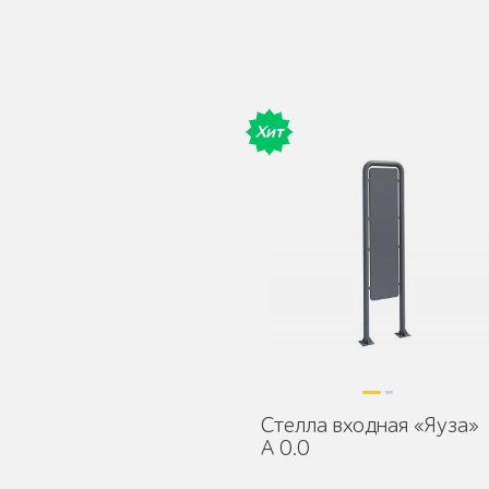
Детское игровое
Хит
оборудование
Столбики и
ограждения
Стелла входная «Яуза»
Уличные стенды и
А 0.0
указатели