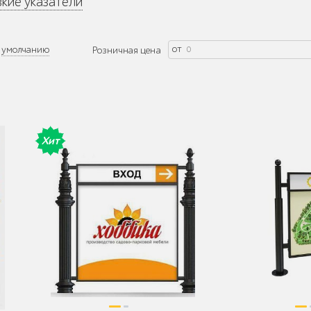
кие указатели
от
умолчанию
Розничная цена
Хит