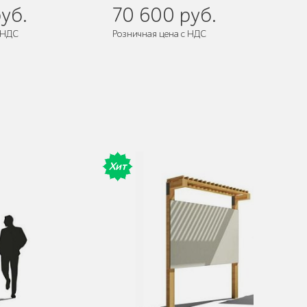
уб.
70 600 руб.
 НДС
Розничная цена с НДС
 собранном виде
Поставляется:
в собранном виде
Хит