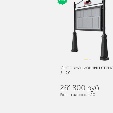
Защита корневой
системы деревьев
Информационный стен
Уличное спортивное
Л-01
оборудование
261 800 руб.
Розничная цена с НДС
Поставляется:
в разобранном ви
Трибуны