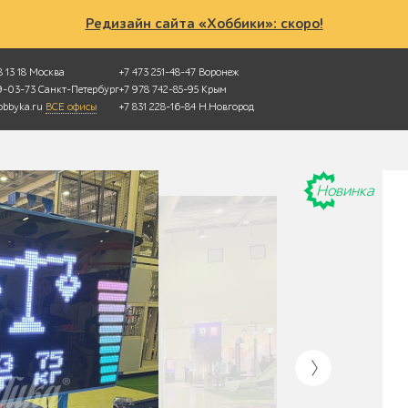
Редизайн сайта «Хоббики»: скоро!
 13 18
Москва
+7 473 251-48-47
Воронеж
49-03-73
Санкт-Петербург
+7 978 742-85-95
Крым
bbyka.ru
ВСЕ офисы
+7 831 228-16-84
Н.Новгород
Новинка