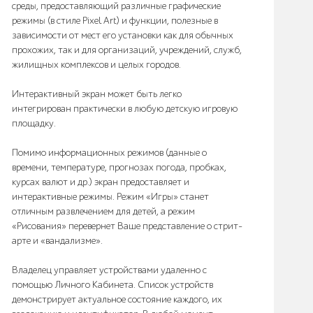
среды, предоставляющий различные графические
режимы (в стиле Pixel Art) и функции, полезные в
зависимости от мест его установки как для обычных
прохожих, так и для организаций, учреждений, служб,
жилищных комплексов и целых городов.
Интерактивный экран может быть легко
интегрирован практически в любую детскую игровую
площадку.
Помимо информационных режимов (данные о
времени, температуре, прогнозах погода, пробках,
курсах валют и др.) экран предоставляет и
интерактивные режимы. Режим «Игры» станет
отличным развлечением для детей, а режим
«Рисования» перевернет Ваше представление о стрит-
арте и «вандализме».
Владелец управляет устройствами удаленно с
помощью Личного Кабинета. Список устройств
демонстрирует актуальное состояние каждого, их