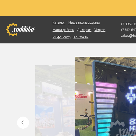
Фотопоиск
Каталог
Наше производство
+7 495 248
+7 812 6
Наши работы
Дилерам
Услуги
zakaz@ho
Инфоцентр
Контакты