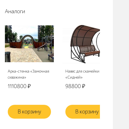
Аналоги
Арка-стенка «Замочная
Навес для скамейки
Нав
скважина»
«Сидней»
9
1110800
₽
98800
₽
В корзину
В корзину