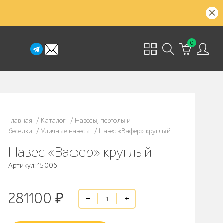
0
Главная
/
Каталог
/
Навесы, перголы и
беседки
/
Уличные навесы
/
Навес «Вафер» круглый
Навес «Вафер» круглый
Артикул: 15006
281100
₽