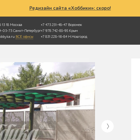
Редизайн сайта «Хоббики»: скоро!
 13 18
Москва
+7 473 251-48-47
Воронеж
49-03-73
Санкт-Петербург
+7 978 742-85-95
Крым
bbyka.ru
ВСЕ офисы
+7 831 228-16-84
Н.Новгород