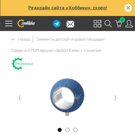
Редизайн сайта «Хоббики»: скоро!
0
Назад
Элементы детской игровой площадки
Сфера из EPDM крошки «Баббл Кэйв» с тоннелем
Новинка