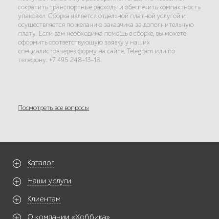
сократить транспортные расходы и обеспечить компактность
упаковки. Сборка является отдельной платной услугой и
осуществляется по желанию заказчика за дополнительную
плату. Если вам необходима помощь в сборке, вы можете
оформить соответствующую заявку у наших
специалистов через форму на сайте, Telegram или по
телефону: +7 495 248-13-18.
Посмотреть все вопросы
Каталог
Наши услуги
Клиентам
О компании «Хоббика»