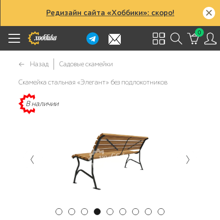
Редизайн сайта «Хоббики»: скоро!
0
Назад
Садовые скамейки
Скамейка стальная «Элегант» без подлокотников
В наличии