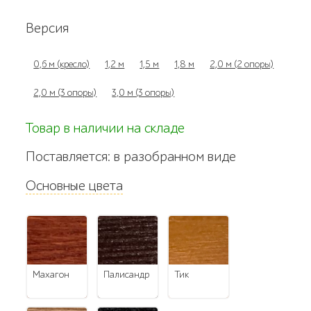
Версия
0,6 м (кресло)
1,2 м
1,5 м
1,8 м
2,0 м (2 опоры)
2,0 м (3 опоры)
3,0 м (3 опоры)
Товар в наличии на складе
Поставляется: в разобранном виде
Основные цвета
махагон
палисандр
тик