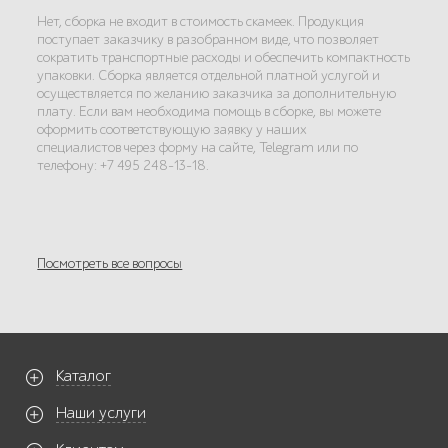
Нет, сборка не входит в стоимость скамеек. Продукция
поступает заказчику в разобранном виде, что позволяет
сократить транспортные расходы и обеспечить компактность
упаковки. Сборка является отдельной платной услугой и
осуществляется по желанию заказчика за дополнительную
плату. Если вам необходима помощь в сборке, вы можете
оформить соответствующую заявку у наших
специалистов через форму на сайте, Telegram или по
телефону: +7 495 248-13-18.
Посмотреть все вопросы
Каталог
Наши услуги