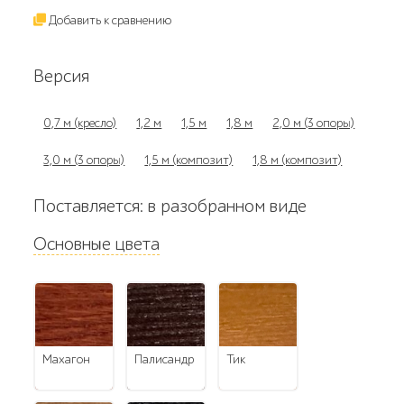
Добавить к сравнению
Версия
0,7 м (кресло)
1,2 м
1,5 м
1,8 м
2,0 м (3 опоры)
3,0 м (3 опоры)
1,5 м (композит)
1,8 м (композит)
Поставляется: в разобранном виде
Основные цвета
махагон
палисандр
тик