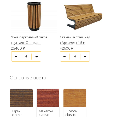
Урна парковая «Краков
Скамейка стальная
круглая» Стандарт
«Архимед» 1,5 м
25400
₽
42600
₽
Основные цвета
орех
махагон
орегон
classic
classic
classic