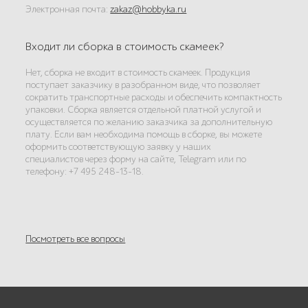
Электронная почта:
zakaz@hobbyka.ru
Входит ли сборка в стоимость скамеек?
Нет, сборка не входит в стоимость скамеек. Продукция
поступает заказчику в разобранном виде, что позволяет
сократить транспортные расходы и обеспечить компактность
упаковки. Сборка является отдельной платной услугой и
осуществляется по желанию заказчика за дополнительную
плату. Если вам необходима помощь в сборке, вы можете
оформить соответствующую заявку у наших
специалистов через форму на сайте, Telegram или по
телефону: +7 495 248-13-18.
Посмотреть все вопросы