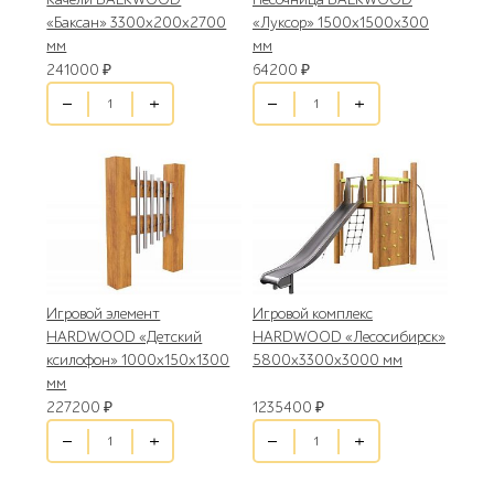
«Баксан» 3300х200х2700
«Луксор» 1500х1500х300
мм
мм
241000
₽
64200
₽
Игровой элемент
Игровой комплекс
HARDWOOD «Детский
HARDWOOD «Лесосибирск»
ксилофон» 1000х150х1300
5800х3300х3000 мм
мм
227200
₽
1235400
₽