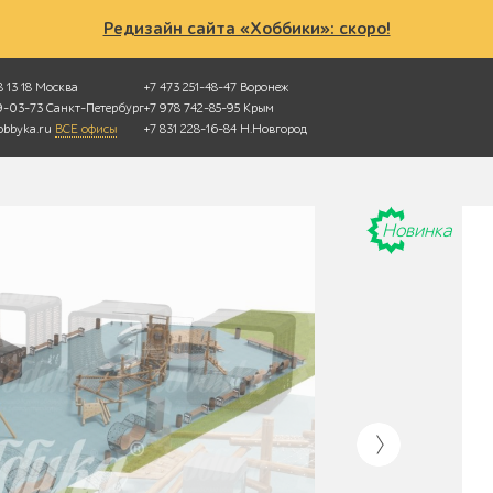
Редизайн сайта «Хоббики»: скоро!
 13 18
Москва
+7 473 251-48-47
Воронеж
49-03-73
Санкт-Петербург
+7 978 742-85-95
Крым
bbyka.ru
ВСЕ офисы
+7 831 228-16-84
Н.Новгород
Новинка