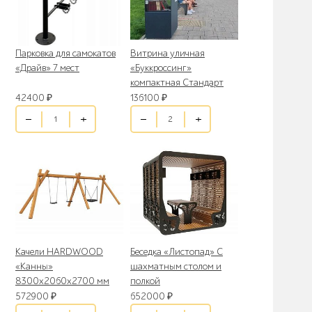
Парковка для самокатов
Витрина уличная
«Драйв» 7 мест
«Буккроссинг»
компактная Стандарт
42400
₽
136100
₽
Качели HARDWOOD
Беседка «Листопад» С
«Канны»
шахматным столом и
8300х2060х2700 мм
полкой
572900
₽
652000
₽