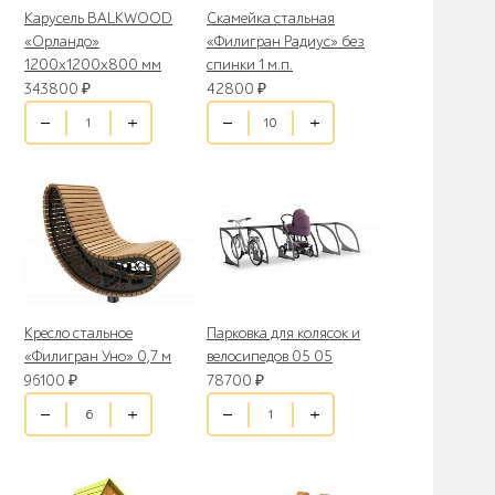
Карусель BALKWOOD
Скамейка стальная
«Орландо»
«Филигран Радиус» без
1200х1200х800 мм
спинки 1 м.п.
343800
₽
42800
₽
Кресло стальное
Парковка для колясок и
«Филигран Уно» 0,7 м
велосипедов 05 05
96100
₽
78700
₽