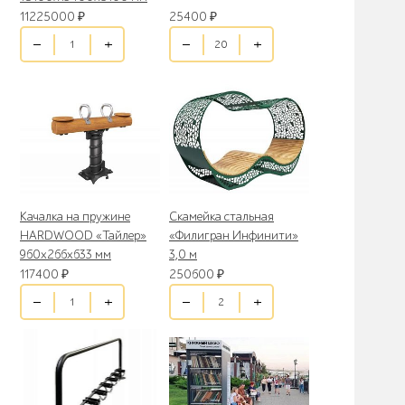
11225000
₽
25400
₽
Качалка на пружине
Скамейка стальная
HARDWOOD «Тайлер»
«Филигран Инфинити»
960х266х633 мм
3,0 м
117400
₽
250600
₽