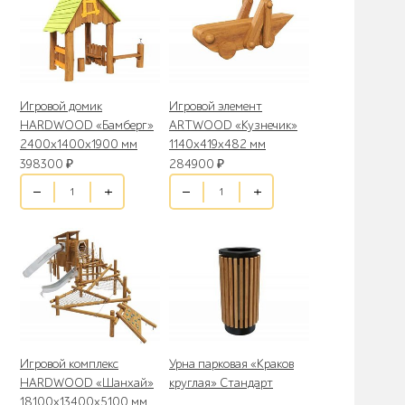
Игровой домик
Игровой элемент
HARDWOOD «Бамберг»
ARTWOOD «Кузнечик»
2400х1400х1900 мм
1140х419х482 мм
398300
₽
284900
₽
Игровой комплекс
Урна парковая «Краков
HARDWOOD «Шанхай»
круглая» Стандарт
18100х13400х5100 мм