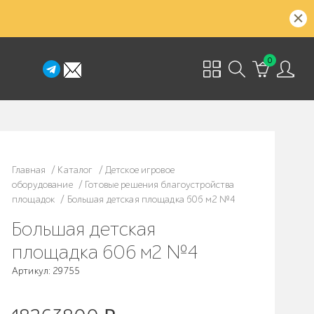
0
Главная
/
Каталог
/
Детское игровое
оборудование
/
Готовые решения благоустройства
площадок
/
Большая детская площадка 606 м2 №4
Большая детская
площадка 606 м2 №4
Артикул: 29755