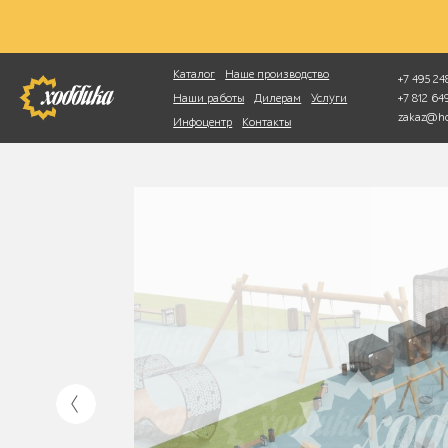
Фотопоиск
Каталог
Наше производство
+7 495 248
+7 812 6
Наши работы
Дилерам
Услуги
zakaz@ho
Инфоцентр
Контакты