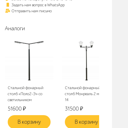
Задать нам вопрос в WhatsApp
Отправить нам письмо
Аналоги
Стальной фонарный
Стальной фонарный
Ст
столб «Поло2-Э» со
столб Монреаль 2 мод.
сто
светильником
14
ма
51600
₽
31500
₽
1
В корзину
В корзину