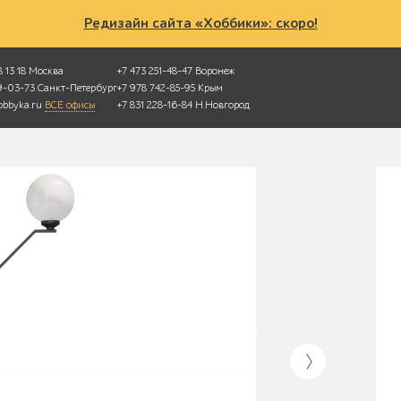
Редизайн сайта «Хоббики»: скоро!
 13 18
Москва
+7 473 251-48-47
Воронеж
49-03-73
Санкт-Петербург
+7 978 742-85-95
Крым
bbyka.ru
ВСЕ офисы
+7 831 228-16-84
Н.Новгород