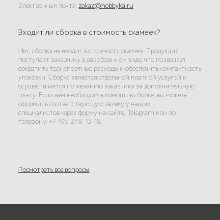
Электронная почта:
zakaz@hobbyka.ru
Входит ли сборка в стоимость скамеек?
Нет, сборка не входит в стоимость скамеек. Продукция
поступает заказчику в разобранном виде, что позволяет
сократить транспортные расходы и обеспечить компактность
упаковки. Сборка является отдельной платной услугой и
осуществляется по желанию заказчика за дополнительную
плату. Если вам необходима помощь в сборке, вы можете
оформить соответствующую заявку у наших
специалистов через форму на сайте, Telegram или по
телефону: +7 495 248-13-18.
Посмотреть все вопросы