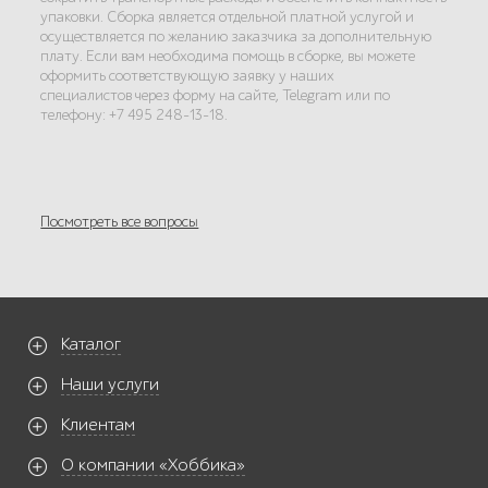
упаковки. Сборка является отдельной платной услугой и
осуществляется по желанию заказчика за дополнительную
плату. Если вам необходима помощь в сборке, вы можете
оформить соответствующую заявку у наших
специалистов через форму на сайте, Telegram или по
телефону: +7 495 248-13-18.
Посмотреть все вопросы
Каталог
Наши услуги
Клиентам
О компании «Хоббика»