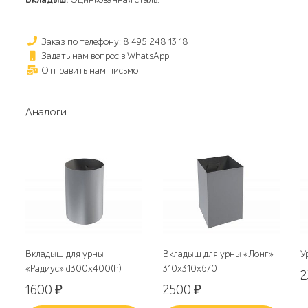
Заказ по телефону: 8 495 248 13 18
Задать нам вопрос в WhatsApp
Отправить нам письмо
Аналоги
Вкладыш для урны
Вкладыш для урны «Лонг»
У
«Радиус» d300x400(h)
310х310х670
1600
₽
2500
₽