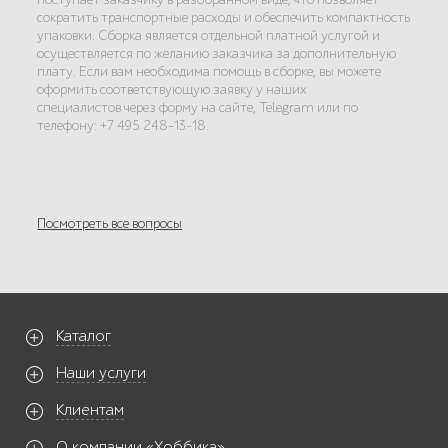
сократить транспортные расходы и обеспечить компактность
упаковки. Сборка является отдельной платной услугой и
осуществляется по желанию заказчика за дополнительную
плату. Если вам необходима помощь в сборке, вы можете
оформить соответствующую заявку у наших
специалистов через форму на сайте, Telegram или по
телефону: +7 495 248-13-18.
Посмотреть все вопросы
Каталог
Наши услуги
Клиентам
О компании «Хоббика»