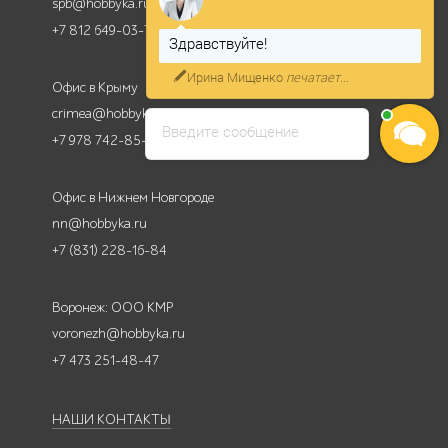
spb@hobbyka.ru
+7 812 649-03-73
Здравствуйте!
Ирина Мищенко
печатает...
Офис в Крыму
crimea@hobbyka.ru
Введите сообщение
+7 978 742-85-95
Офис в Нижнем Новгороде
nn@hobbyka.ru
+7 (831) 228-16-84
Воронеж: ООО КМР
voronezh@hobbyka.ru
+7 473 251-48-47
НАШИ КОНТАКТЫ