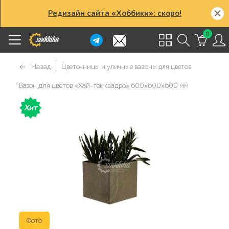
Редизайн сайта «Хоббики»: скоро!
0
Назад
Цветочницы и уличные вазоны для цветов
Вазон для цветов «Хай-тек квадро» 600х600х600 мм
Хит
Фото