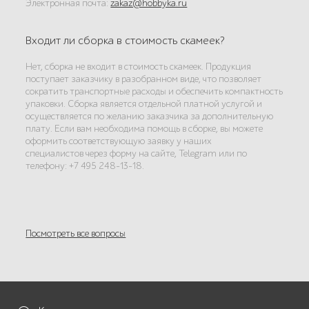
Электронная почта:
zakaz@hobbyka.ru
Входит ли сборка в стоимость скамеек?
Нет, сборка не входит в стоимость скамеек. Продукция
поступает заказчику в разобранном виде, что позволяет
сократить транспортные расходы и обеспечить компактность
упаковки. Сборка является отдельной платной услугой и
осуществляется по желанию заказчика за дополнительную
плату. Если вам необходима помощь в сборке, вы можете
оформить соответствующую заявку у наших
специалистов через форму на сайте, Telegram или по
телефону: +7 495 248-13-18.
Посмотреть все вопросы