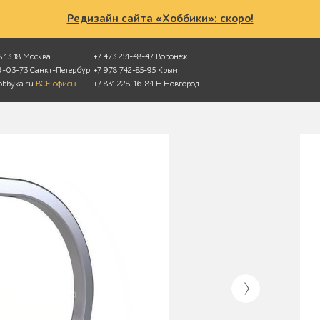
Редизайн сайта «Хоббики»: скоро!
 13 18
Москва
+7 473 251-48-47
Воронеж
49-03-73
Санкт-Петербург
+7 978 742-85-95
Крым
bbyka.ru
ВСЕ офисы
+7 831 228-16-84
Н.Новгород