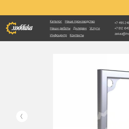
Фотопоиск
Каталог
Наше производство
+7 495 248
+7 812 6
Наши работы
Дилерам
Услуги
zakaz@ho
Инфоцентр
Контакты