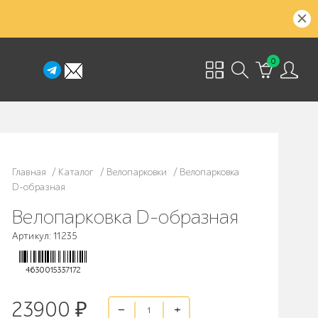
0
Главная
/
Каталог
/
Велопарковки
/
Велопарковка
D-образная
Велопарковка D-образная
Артикул: 11235
4630015337172
23900
₽