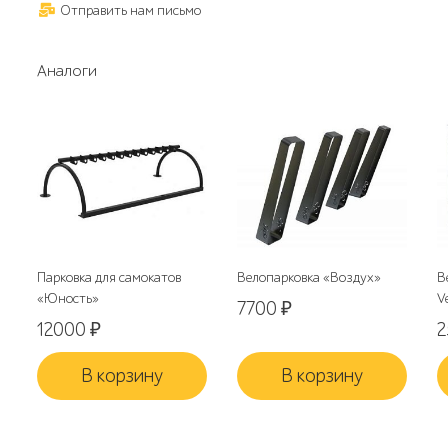
Отправить нам письмо
Аналоги
Парковка для самокатов
Велопарковка «Воздух»
В
«Юность»
V
7700
₽
12000
₽
В корзину
В корзину