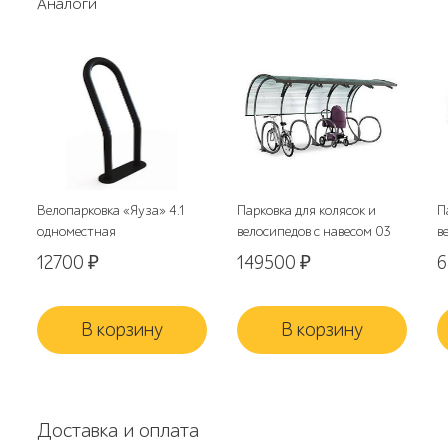
Аналоги
Велопарковка «Яуза» 4.1
Парковка для колясок и
П
одноместная
велосипедов с навесом 03
в
12700
₽
149500
₽
В корзину
В корзину
Доставка и оплата