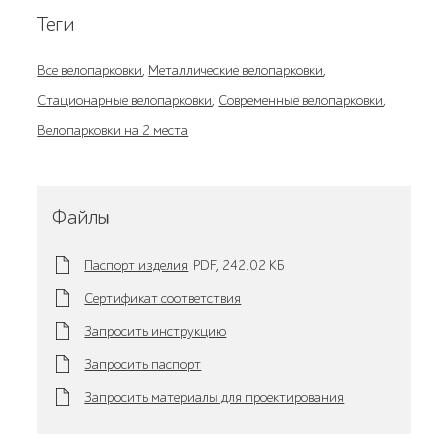
Теги
Все велопарковки
,
Металлические велопарковки
,
Стационарные велопарковки
,
Современные велопарковки
,
Велопарковки на 2 места
Файлы
Паспорт изделия
PDF,
242.02 KБ
Сертификат соответствия
Запросить инструкцию
Запросить паспорт
Запросить материалы для проектирования