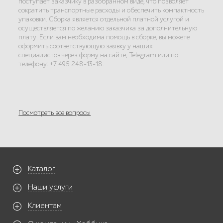
поступает заказчику в разобранном виде, что позволяет
сократить транспортные расходы и обеспечить компактность
упаковки. Сборка является отдельной платной услугой и
осуществляется по желанию заказчика за дополнительную
плату. Если вам необходима помощь в сборке, вы можете
оформить соответствующую заявку у наших
специалистов через форму на сайте, Telegram или по
телефону: +7 495 248-13-18.
Посмотреть все вопросы
Каталог
Наши услуги
Клиентам