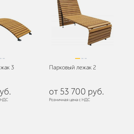
жак 3
Парковый лежак 2
уб.
от 53 700 руб.
 НДС
Розничная цена с НДС
 собранном виде
Поставляется:
в разобранном виде