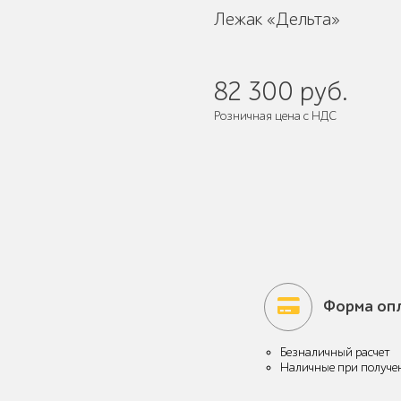
Лежак «Дельта»
Умная городская
мебель
82 300 руб.
Розничная цена с НДС
Поставляется:
в разобранном ви
Контейнерные
площадки для ТБО
Форма оп
Ограждения для
вентиляционных
Безналичный расчет
шахт
Наличные при получе