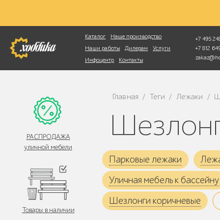
Фотопоиск
Каталог
Наше производство
+7 495 248
+7 812 6
Наши работы
Дилерам
Услуги
zakaz@ho
Инфоцентр
Контакты
Главная
Теги
Лежаки
Ш
/
/
/
Шезлон
РАСПРОДАЖА
уличной мебели
Парковые лежаки
Лежа
Уличная мебель к бассейну
Шезлонги коричневые
Товары в наличии