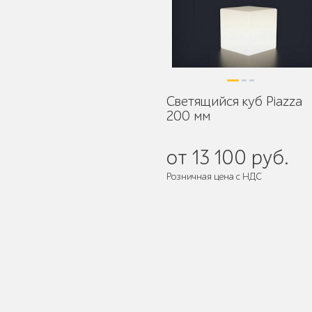
Уличное садово-
парковое освещение
Светящийся куб Piazza
200 мм
Лежаки и шезлонги
от 13 100 руб.
Розничная цена с НДС
Парковые качели
Павильоны, навесы и
перголы