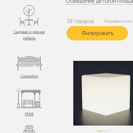
Освещение детской площа
39 товаров
Упорядочить по:
Садовая и дачная
мебель
Скамейки
МАФ