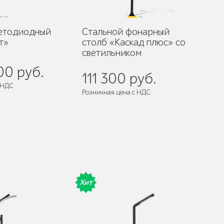
ветодиодный
Стальной фонарный
т»
столб «Каскад плюс» со
светильником
00 руб.
111 300 руб.
 НДС
Розничная цена с НДС
разобранном виде
Поставляется:
в разобранном виде
Хит