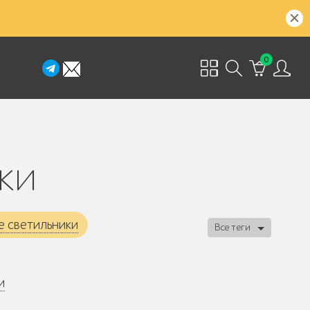
0
ки
 светильники
Все теги
и