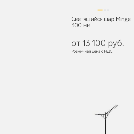
Светящийся шар Minge
Умная городская
300 мм
мебель
от 13 100 руб.
Розничная цена с НДС
Контейнерные
площадки для ТБО
Ограждения для
вентиляционных
шахт