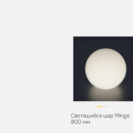
Детское игровое
оборудование
Столбики и
ограждения
Светящийся шар Minge
Уличные стенды и
800 мм
указатели