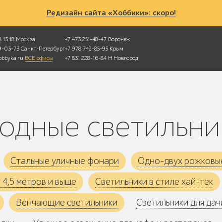
Редизайн сайта «Хоббики»: скоро!
 13 18
Москва
+7 473 251-48-47
Воронеж
49-03-73
Санкт-Петербург
+7 978 742-85-95
Крым
bbyka.ru
ВСЕ офисы
+7 831 228-16-84
Н.Новгород
иодные светильни
Стальные уличные фонари
Одно-двух рожковые
 4,5 метров и выше
Светильники в стиле хай-тек
Венчающие светильники
Светильники для дач