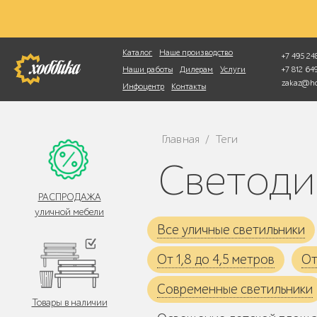
Фотопоиск
Каталог
Наше производство
+7 495 248
+7 812 6
Наши работы
Дилерам
Услуги
zakaz@ho
Инфоцентр
Контакты
Главная
Теги
/
Светод
РАСПРОДАЖА
уличной мебели
Все уличные светильники
От 1,8 до 4,5 метров
От
Современные светильники
Товары в наличии