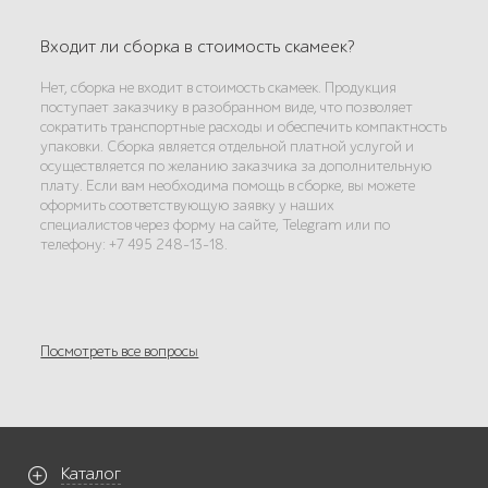
Входит ли сборка в стоимость скамеек?
Нет, сборка не входит в стоимость скамеек. Продукция
поступает заказчику в разобранном виде, что позволяет
сократить транспортные расходы и обеспечить компактность
упаковки. Сборка является отдельной платной услугой и
осуществляется по желанию заказчика за дополнительную
плату. Если вам необходима помощь в сборке, вы можете
оформить соответствующую заявку у наших
специалистов через форму на сайте, Telegram или по
телефону: +7 495 248-13-18.
Посмотреть все вопросы
Каталог