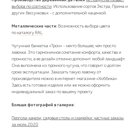
выбора по сортности
. Использование сортов Экстра, Прима и
других бессучковых - с дополнительной наценкой.
Металлические части:
Возможность выбора цвета
по
каталогу RAL
.
Чугунная банкетка «Трон» – нечто большее, чем просто
лавочка. Это гармоничное сочетание комфорта, качества и
прочности, а ее дизайн отлично дополнит любой ландшафт.
Она выполнена из прочного чугуна, что говорит о долгом
сроке эксплуатации. Заказать такую лавочку от
производителя можно в интернет-магазине «Хоббика».
Здесь есть готовые изделия или же можно оформить
индивидуальный заказ по вашему проекту.
Больше фотографий в галерее:
Пергола-качели, садовые столы и скамейки: частные заказы
за июль 2020