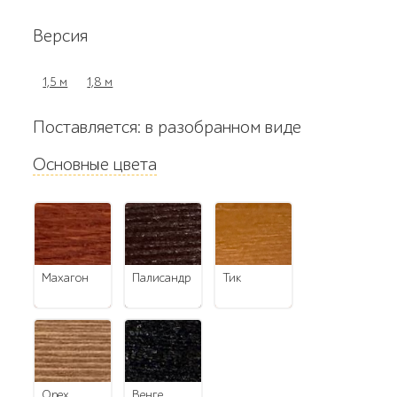
Версия
1,5 м
1,8 м
Поставляется: в разобранном виде
Основные цвета
махагон
палисандр
тик
орех
венге