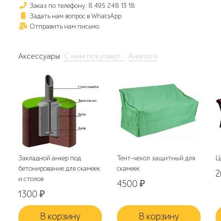
Заказ по телефону: 8 495 248 13 18
Задать нам вопрос в WhatsApp
Отправить нам письмо
Аксессуары
С ним покупают...
Аналоги
Закладной анкер под
Тент-чехол защитный для
Ц
бетонирование для скамеек
скамеек
и столов
4500
₽
1300
₽
В корзину
В корзину