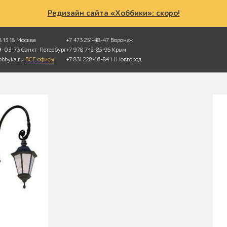
Редизайн сайта «Хоббики»: скоро!
 13 18
Москва
+7 473 251-48-47
Воронеж
49-03-73
Санкт-Петербург
+7 978 742-85-95
Крым
bbyka.ru
ВСЕ офисы
+7 831 228-16-84
Н.Новгород