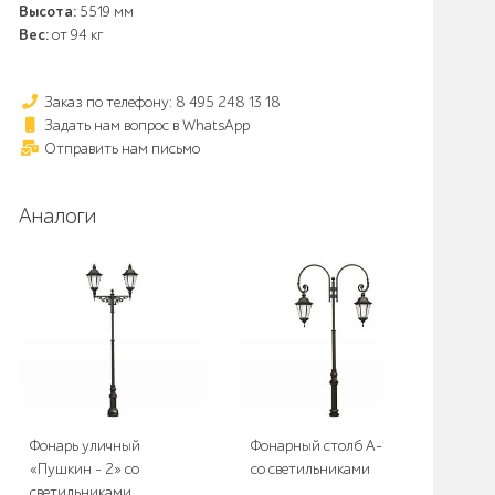
Высота:
5519 мм
Вес:
от 94 кг
Заказ по телефону: 8 495 248 13 18
Задать нам вопрос в WhatsApp
Отправить нам письмо
Аналоги
Фонарь уличный
Фонарный столб А-11-2
Фо
«Пушкин - 2» со
со светильниками
со 
светильниками