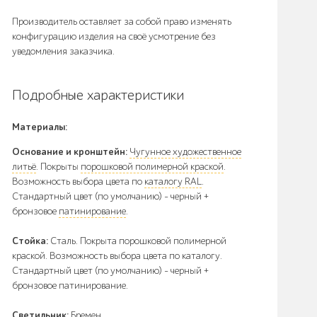
Производитель оставляет за собой право изменять
конфигурацию изделия на своё усмотрение без
уведомления заказчика.
Подробные характеристики
Материалы:
Основание и кронштейн:
Чугунное художественное
литьё
. Покрыты
порошковой полимерной краской
.
Возможность выбора цвета по
каталогу RAL
.
Стандартный цвет (по умолчанию) - черный +
бронзовое
патинирование
.
Стойка:
Сталь. Покрыта порошковой полимерной
краской. Возможность выбора цвета по каталогу.
Стандартный цвет (по умолчанию) - черный +
бронзовое патинирование.
Светильник:
Бремен.