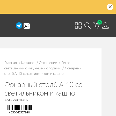
0
Главная
/
Каталог
/
Освещение
/
Ретро
светильники с чугунными опорами
/
Фонарный
столб А-10 со светильником и кашпо
Фонарный столб А-10 со
светильником и кашпо
Артикул: 11407
4630015337240