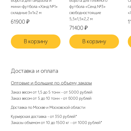
Ворота для гандбола и
Ворота для пляжного
С
мини-футбола «Хэнд №1»
футбола «Сенд №3»
г
складные 3х1х2 м
свободностоящие
«
5,5х1,5х2,2 м
61900
₽
1
71400
₽
В корзину
В корзину
Доставка и оплата
Оптовые и большие по объему заказы
Заказ весом от 1,5 до 5 тонн – от 5000 рублей
Заказ весом от 5 до 10 тонн – от 6000 рублей
Доставка по Москве и Московской области
Курьерская доставка – от 350 рублей*
Заказы объемом от 10 до 1500 кг – от 1000 рублей*