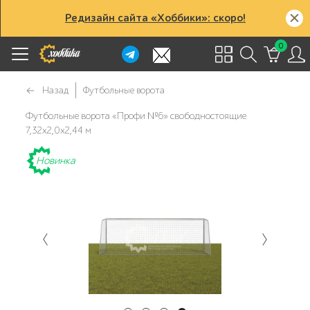
Редизайн сайта «Хоббики»: скоро!
0
Назад
Футбольные ворота
Футбольные ворота «Профи №6» свободностоящие
7,32х2,0х2,44 м
Новинка