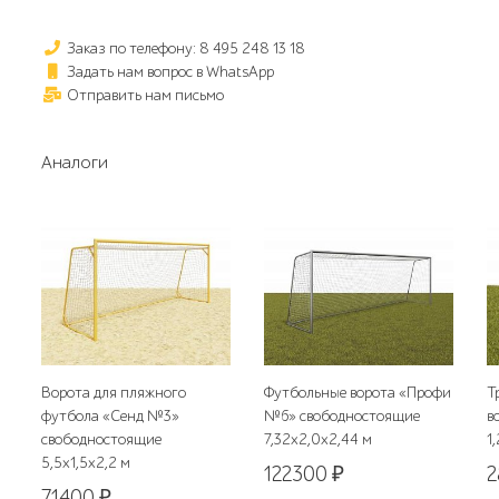
Заказ по телефону: 8 495 248 13 18
Задать нам вопрос в WhatsApp
Отправить нам письмо
Аналоги
Ворота для пляжного
Футбольные ворота «Профи
Т
футбола «Сенд №3»
№6» свободностоящие
в
свободностоящие
7,32х2,0х2,44 м
1
5,5х1,5х2,2 м
122300
₽
71400
₽