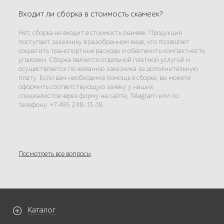
Входит ли сборка в стоимость скамеек?
Нет, сборка не входит в стоимость скамеек. Продукция
поступает заказчику в разобранном виде, что позволяет
сократить транспортные расходы и обеспечить компактность
упаковки. Сборка является отдельной платной услугой и
осуществляется по желанию заказчика за дополнительную
плату. Если вам необходима помощь в сборке, вы можете
оформить соответствующую заявку у наших
специалистов через форму на сайте, Telegram или по
телефону: +7 495 248-13-18.
Посмотреть все вопросы
Каталог