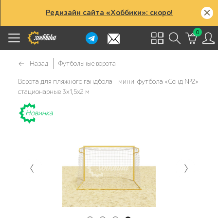
Редизайн сайта «Хоббики»: скоро!
0
Назад
Футбольные ворота
Ворота для пляжного гандбола - мини-футбола «Сенд №2»
стационарные 3х1,5х2 м
Новинка