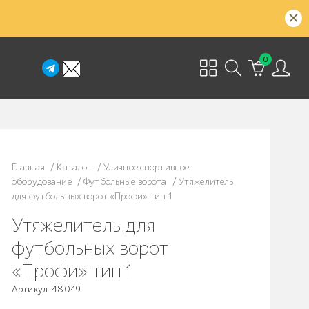
0
Главная
/
Каталог
/
Уличное спортивное
оборудование
/
Футбольные ворота
/
Утяжелитель
для футбольных ворот «Профи» тип 1
Утяжелитель для
футбольных ворот
«Профи» тип 1
Артикул: 48049