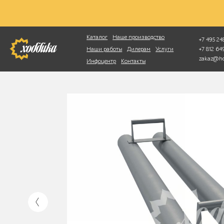
Фотопоиск
Каталог
Наше производство
+7 495 248
+7 812 6
Наши работы
Дилерам
Услуги
zakaz@ho
Инфоцентр
Контакты