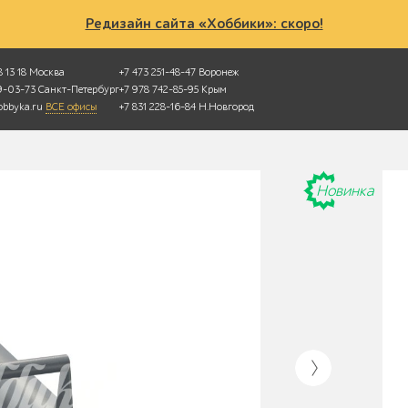
Редизайн сайта «Хоббики»: скоро!
 13 18
Москва
+7 473 251-48-47
Воронеж
49-03-73
Санкт-Петербург
+7 978 742-85-95
Крым
bbyka.ru
ВСЕ офисы
+7 831 228-16-84
Н.Новгород
Новинка