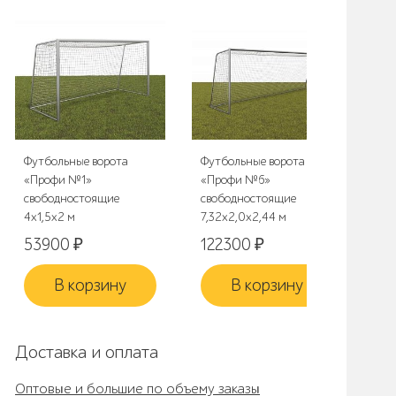
Футбольные ворота
Футбольные ворота
«Профи №1»
«Профи №6»
свободностоящие
свободностоящие
4х1,5х2 м
7,32х2,0х2,44 м
53900
₽
122300
₽
В корзину
В корзину
Доставка и оплата
Оптовые и большие по объему заказы