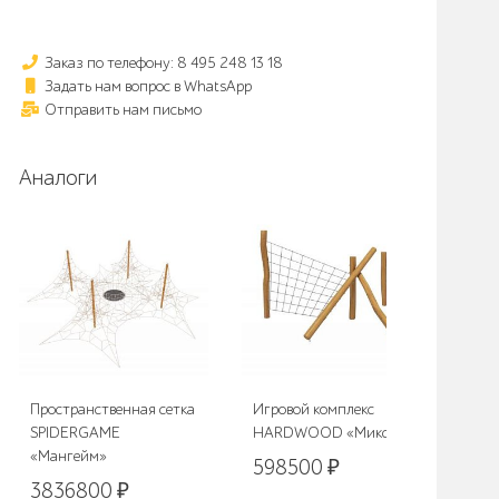
Заказ по телефону: 8 495 248 13 18
Задать нам вопрос в WhatsApp
Отправить нам письмо
Аналоги
Пространственная сетка
Игровой комплекс
Игр
SPIDERGAME
HARDWOOD «Микс»
HA
«Мангейм»
598500
₽
13
3836800
₽