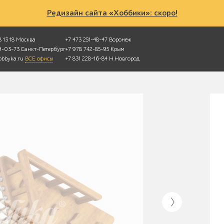
Редизайн сайта «Хоббики»: скоро!
 13 18
Москва
+7 473 251-48-47
Воронеж
49-03-73
Санкт-Петербург
+7 978 742-85-95
Крым
bbyka.ru
ВСЕ офисы
+7 831 228-16-84
Н.Новгород