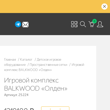
0
Главная
/
Каталог
/
Детское игровое
оборудование
/
Пространственные сетки
/
Игровой
комплекс BALKWOOD «Олден»
Игровой комплекс
BALKWOOD «Олден»
Артикул: 25224