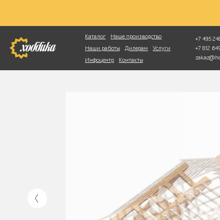
Фотопоиск
Каталог
Наше производство
+7 495 248
+7 812 6
Наши работы
Дилерам
Услуги
zakaz@ho
Инфоцентр
Контакты