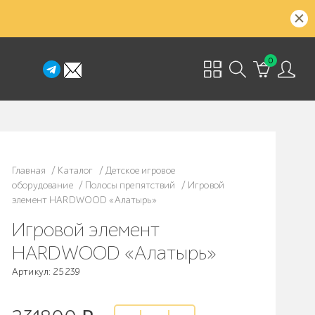
0
Главная
/
Каталог
/
Детское игровое
оборудование
/
Полосы препятствий
/
Игровой
элемент HARDWOOD «Алатырь»
Игровой элемент
HARDWOOD «Алатырь»
Артикул: 25239