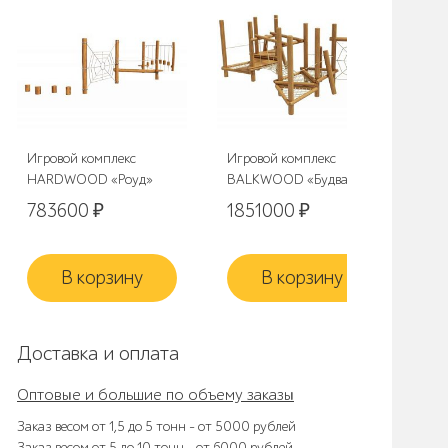
Игровой комплекс
Игровой комплекс
Игр
HARDWOOD «Роуд»
BALKWOOD «Будва»
HA
783600
₽
1851000
₽
6
В корзину
В корзину
Доставка и оплата
Оптовые и большие по объему заказы
Заказ весом от 1,5 до 5 тонн – от 5000 рублей
Заказ весом от 5 до 10 тонн – от 6000 рублей