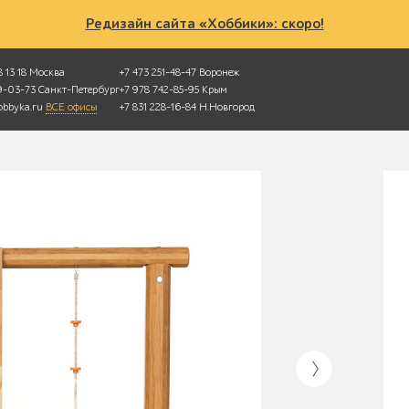
Редизайн сайта «Хоббики»: скоро!
 13 18
Москва
+7 473 251-48-47
Воронеж
49-03-73
Санкт-Петербург
+7 978 742-85-95
Крым
bbyka.ru
ВСЕ офисы
+7 831 228-16-84
Н.Новгород