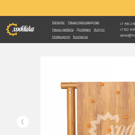
Фотопоиск
Каталог
Наше производство
+7 495 248
+7 812 6
Наши работы
Дилерам
Услуги
zakaz@ho
Инфоцентр
Контакты