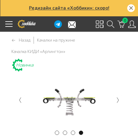
Редизайн сайта «Хоббики»: скоро!
0
Назад
Качалки на пружине
Качалка КИДИ «Арлингтон»
Новинка