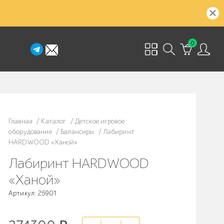
0
Главная
/
Каталог
/
Детское игровое
оборудование
/
Балансиры
/
Лабиринт
HARDWOOD «Ханой»
Лабиринт HARDWOOD
«Ханой»
Артикул: 26901