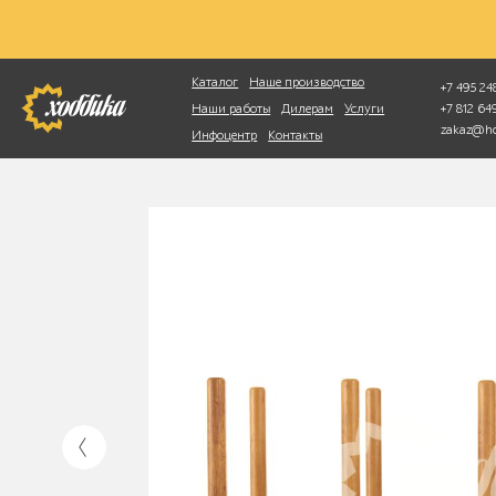
Фотопоиск
Каталог
Наше производство
+7 495 248
+7 812 6
Наши работы
Дилерам
Услуги
zakaz@ho
Инфоцентр
Контакты