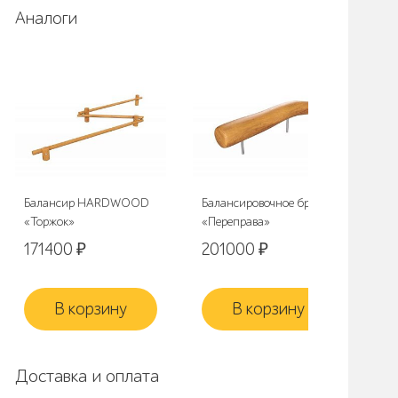
Аналоги
Балансир HARDWOOD
Балансировочное бревно
Ба
«Торжок»
«Переправа»
«В
171400
₽
201000
₽
19
В корзину
В корзину
Доставка и оплата