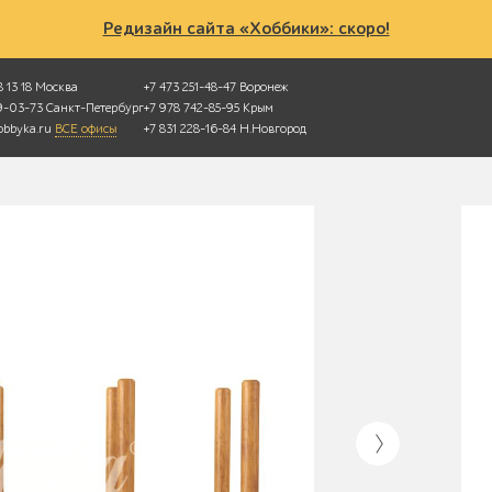
Редизайн сайта «Хоббики»: скоро!
 13 18
Москва
+7 473 251-48-47
Воронеж
49-03-73
Санкт-Петербург
+7 978 742-85-95
Крым
bbyka.ru
ВСЕ офисы
+7 831 228-16-84
Н.Новгород