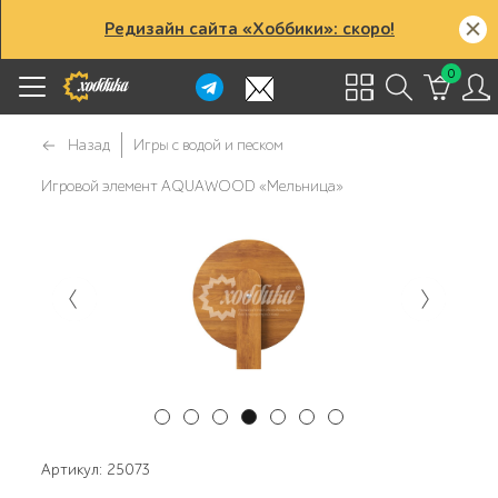
Редизайн сайта «Хоббики»: скоро!
0
Назад
Игры с водой и песком
Игровой элемент AQUAWOOD «Мельница»
Артикул: 25073