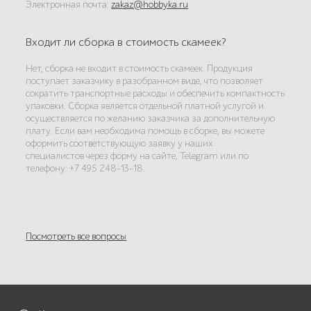
Электронная почта:
zakaz@hobbyka.ru
Входит ли сборка в стоимость скамеек?
Нет, сборка не входит в стоимость скамеек. Продукция
поступает заказчику в разобранном виде, что позволяет
сократить транспортные расходы и обеспечить компактность
упаковки. Сборка является отдельной платной услугой и
осуществляется по желанию заказчика за дополнительную
плату. Если вам необходима помощь в сборке, вы можете
оформить соответствующую заявку у наших
специалистов через форму на сайте, Telegram или по
телефону: +7 495 248-13-18.
Посмотреть все вопросы