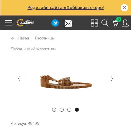
Редизайн сайта «Хоббики»: скоро!
0
Назад
Песочницы
Песочница «Археология»
Артикул: 49496