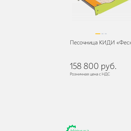
Уличное садово-
парковое освещение
Песочница КИДИ «Фес
Лежаки и шезлонги
158 800 руб.
Розничная цена с НДС
Парковые качели
Павильоны, навесы и
Новинка
перголы