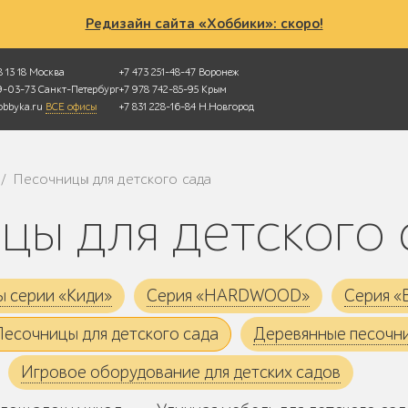
Редизайн сайта «Хоббики»: скоро!
 13 18
Москва
+7 473 251-48-47
Воронеж
49-03-73
Санкт-Петербург
+7 978 742-85-95
Крым
bbyka.ru
ВСЕ офисы
+7 831 228-16-84
Н.Новгород
Песочницы для детского сада
/
ицы для детского
ы серии «Киди»
Серия «HARDWOOD»
Серия 
Песочницы для детского сада
Деревянные песочн
Игровое оборудование для детских садов