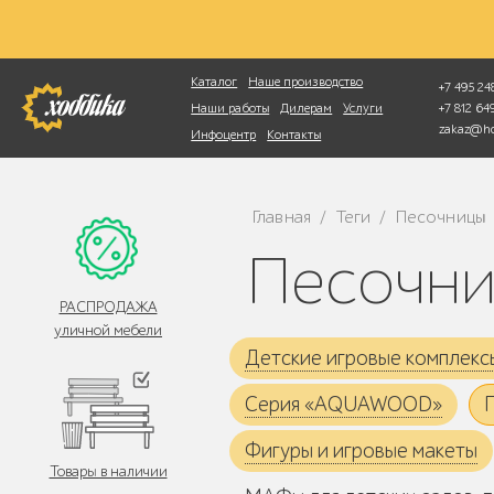
Фотопоиск
Каталог
Наше производство
+7 495 248
+7 812 6
Наши работы
Дилерам
Услуги
zakaz@ho
Инфоцентр
Контакты
Главная
Теги
Песочницы
/
/
Песочн
РАСПРОДАЖА
уличной мебели
Детские игровые комплекс
Серия «AQUAWOOD»
Фигуры и игровые макеты
Товары в наличии