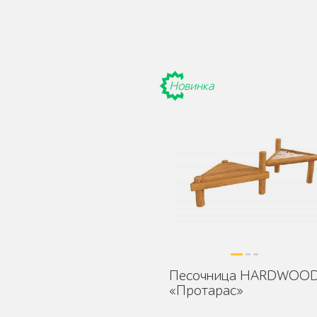
Детское игровое
Новинка
оборудование
Столбики и
ограждения
Песочница HARDWOO
Уличные стенды и
«Протарас»
указатели