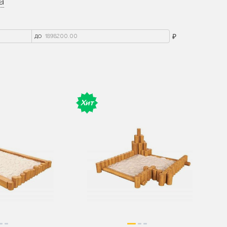
а
до
₽
Хит