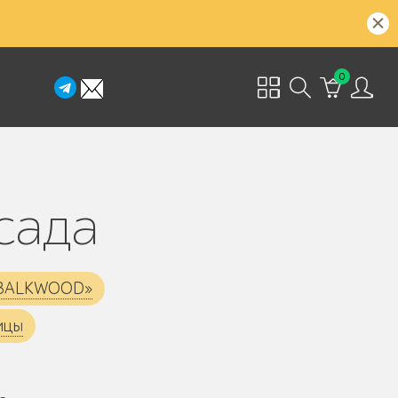
0
 сада
«BALKWOOD»
ицы