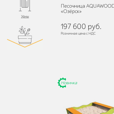
Песочница AQUAWOO
«Озёрск»
Урны
197 600 руб.
Розничная цена с НДС
Цветочницы и
вазоны
Новинка
Велопарковки