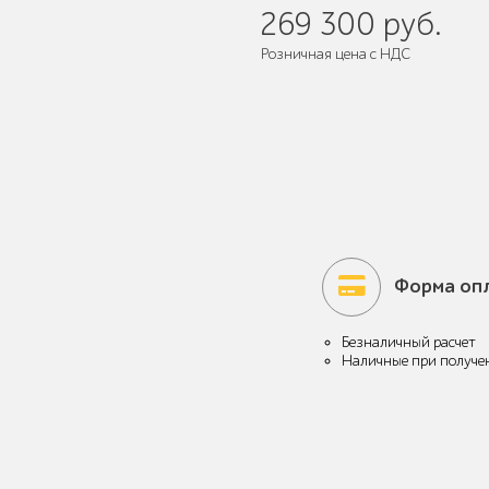
269 300 руб.
Розничная цена с НДС
Мебель для кафе и
ресторанов "HoReCa"
Мангалы и барбекю
Форма оп
Безналичный расчет
Наличные при получе
Бескаркасная мебель