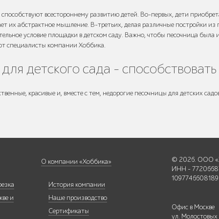
а способствуют всестороннему развитию детей. Во-первых, дети приобре
вает их абстрактное мышление. В-третьих, делая различные постройки из
ельное условие площадки в детском саду. Важно, чтобы песочница была 
ют специалисты компании Хоббика.
 для детского сада – способствоват
енные, красивые и, вместе с тем, недорогие песочницы для детских садов
© 2026. ООО «
О компании «Хоббика»
ИНН - 7720668
1097746608189
резка
История компании
кве и
Наше производство
Офис в Москве
Сертификаты
ул. Молостовых