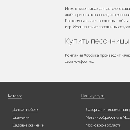
Игры в песочницах для детского сад
любят рисовать на песке, что разви
Умная городская
Поэтому наличие песочницы – обязат
мебель
игр. Именно такие песочницы созда
Купить песочницы
Компания Хоббика производит качеств
Контейнерные
себя комфортно.
площадки для ТБО
Каталог
Наши услуги
Ограждения для
Дачная мебель
Лазерная и плазменная 
вентиляционных
шахт
Скамейки
Металлообработка в Мос
Садовые скамейки
Московской области