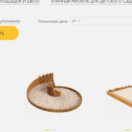
площадок и школ
Уличная мебель для детского сад
от
умолчанию
Розничная цена