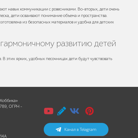
тают навык коммуникации с ровесниками. Во-вторых, дети очень
 песка, дети осваивают понимание объема и пространства.
изготовлена из безопасных материалов и удобна для детских
ь гармоничному развитию детей
. В этих ярких, удобных песочницах дети будут чувствовать
Хоббика»
789, ОГРН -
Канал в Telegram
 14А