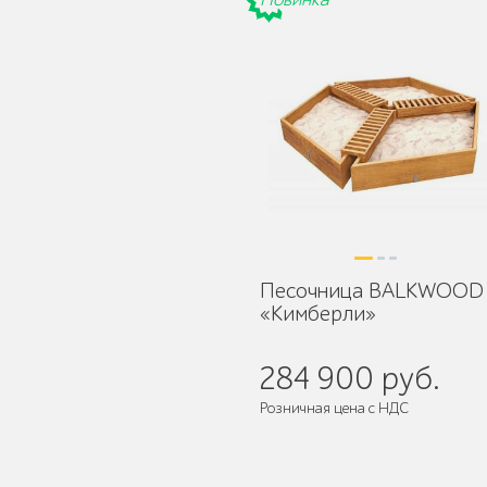
Защита корневой
системы деревьев
Песочница BALKWOOD
Уличное спортивное
«Кимберли»
оборудование
284 900 руб.
Розничная цена с НДС
Трибуны