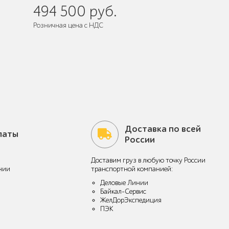
494 500 руб.
Розничная цена с НДС
Поставляется:
в разобранном виде
Доставка по всей
латы
России
Доставим груз в любую точку России
нии
транспортной компанией:
Деловые Линии
Байкал-Сервис
ЖелДорЭкспедиция
ПЭК