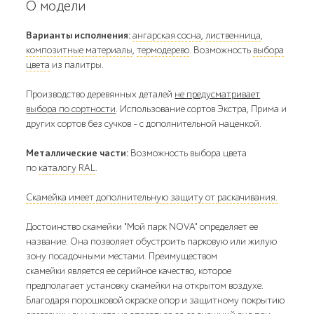
О модели
Варианты исполнения:
ангарская сосна
,
лиственница
,
композитные материалы
,
термодерево
. Возможность
выбора
цвета
из палитры.
Производство деревянных деталей
не предусматривает
выбора по сортности
. Использование сортов Экстра, Прима и
других сортов без сучков - с дополнительной наценкой.
Металлические части:
Возможность выбора цвета
по
каталогу RAL
.
Скамейка имеет дополнительную защиту от раскачивания.
Достоинство скамейки "Мой парк NOVA" определяет ее
название. Она позволяет обустроить парковую или жилую
зону посадочными местами. Преимуществом
скамейки является ее серийное качество, которое
предполагает установку скамейки на открытом воздухе.
Благодаря порошковой окраске опор и защитному покрытию