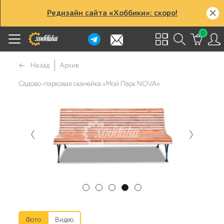
Редизайн сайта «Хоббики»: скоро!
0
Назад
Архив
Садово-парковая скамейка «Мой Парк NOVA»
Фото
Видео