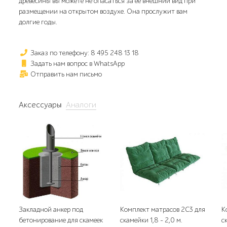
древесины вы можете не опасаться за ее внешний вид при
размещении на открытом воздухе. Она прослужит вам
долгие годы.
Заказ по телефону: 8 495 248 13 18
Задать нам вопрос в WhatsApp
Отправить нам письмо
Аксессуары
Аналоги
Закладной анкер под
Комплект матрасов 2С3 для
К
бетонирование для скамеек
скамейки 1,8 - 2,0 м.
с