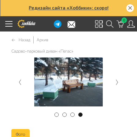
Редизайн сайта «Хоббики»: скоро!
0
Назад
Архив
Садово-парковый диван «Пегас»
Фото