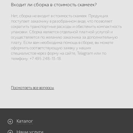
Входит ли сборка в стоимость скамеек?
Нет, сборка не входит в стоимость скамеек. Продукция
поступает заказчику в разобранном виде, что позволяет
сократить транспортные расходы и обеспечить компактность
упаковки. Сборка является отдельной платной услугой и
осуществляется по желанию заказчика за дополнительную
плату. Если вам необходима помощь в сборке, вы можете
оформить соответствующую заявку у наших
специалистов через форму на сайте, Telegram или по
телефону: +7 495 248-13-18.
Посмотреть все вопросы
Каталог
Наши услуги