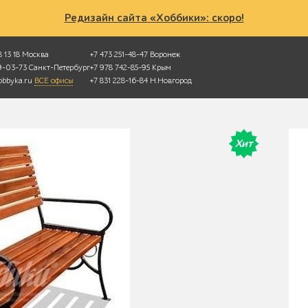
Редизайн сайта «Хоббики»: скоро!
 13 18
Москва
+7 473 251-48-47
Воронеж
49-03-73
Санкт-Петербург
+7 978 742-85-95
Крым
bbyka.ru
ВСЕ офисы
+7 831 228-16-84
Н.Новгород
Хит