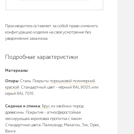
Производитель оставляет за собой право изменять
конфигурацию изделия на своё усмотрение без
уведомления заказчика.
Подробные характеристики
Материалы:
Опоры:
Сталь. Покрыты
порошковой полимерной
краской
. Стандартный цвет – чёрный RAL 9005 или
серый RAL 7016.
Сиденье и спинка:
Брус
из хвойных пород
древесины. Покрытие - атмосферостойкая
лессирующая акриловая пропитка с лаком.
Стандартные цвета: Палисандр, Махагон, Тик, Орех,
Венге.