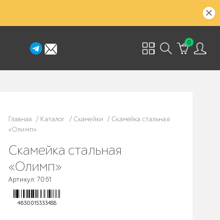
0
Главная
/
Каталог
/
Скамейки
/
Скамейка стальная
«Олимп»
Скамейка стальная
«Олимп»
Артикул: 7061
4630015333488