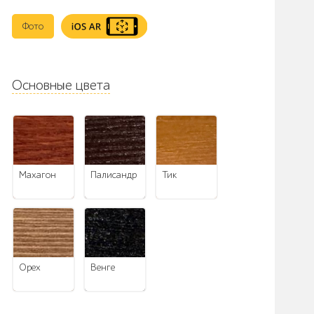
Фото
Основные цвета
махагон
палисандр
тик
орех
венге