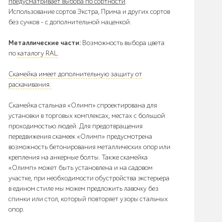
предусматривает выбора по сортности
.
Использование сортов Экстра, Прима и других сортов
без сучков - с дополнительной наценкой.
Металлические части:
Возможность выбора цвета
по
каталогу RAL
.
Скамейка имеет дополнительную защиту от
раскачивания.
Скамейка стальная «Олимп» спроектирована для
установки в торговых комплексах, местах с большой
проходимостью людей. Для предотвращения
передвижения скамеек «Олимп» предусмотрена
возможность бетонирования металлических опор или
крепления на анкерные болты. Также скамейка
«Олимп» может быть установлена и на садовом
участке, при необходимости обустройства экстерьера
в едином стиле мы можем предложить лавочку без
спинки или стол, который повторяет узоры стальных
опор.