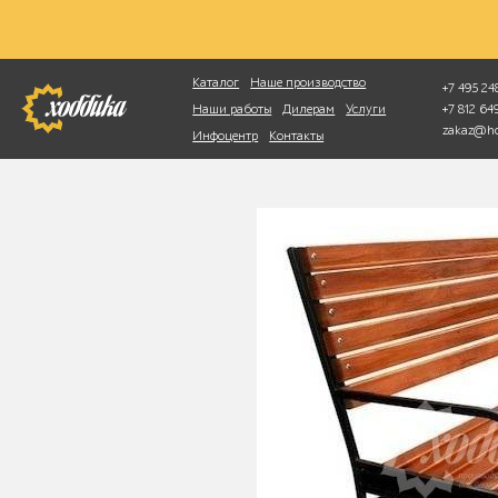
Фотопоиск
Каталог
Наше производство
+7 495 248
+7 812 6
Наши работы
Дилерам
Услуги
zakaz@ho
Инфоцентр
Контакты