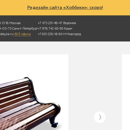
Редизайн сайта «Хоббики»: скоро!
 13 18
Москва
+7 473 251-48-47
Воронеж
49-03-73
Санкт-Петербург
+7 978 742-85-95
Крым
bbyka.ru
ВСЕ офисы
+7 831 228-16-84
Н.Новгород