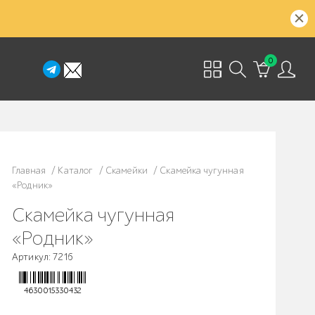
0
Главная
/
Каталог
/
Скамейки
/
Скамейка чугунная
«Родник»
Скамейка чугунная
«Родник»
Артикул: 7216
4630015330432