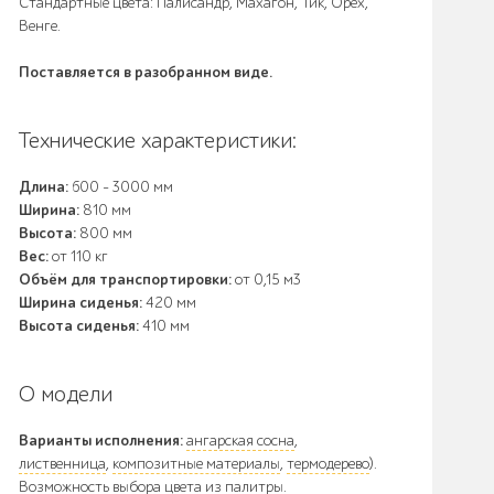
Стандартные цвета: Палисандр, Махагон, Тик, Орех,
Венге.
Поставляется в разобранном виде.
Технические характеристики:
Длина:
600 - 3000 мм
Ширина:
810 мм
Высота:
800 мм
Вес:
от 110 кг
Объём для транспортировки:
от 0,15 м3
Ширина сиденья:
420 мм
Высота сиденья:
410 мм
О модели
Варианты исполнения:
ангарская сосна
,
лиственница
,
композитные материалы
,
термодерево
).
Возможность
выбора цвета
из палитры.