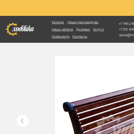
Фотопоиск
Каталог
Наше производство
+7 495 248
+7 812 6
Наши работы
Дилерам
Услуги
zakaz@ho
Инфоцентр
Контакты