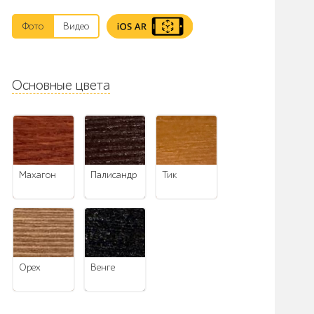
Фото
Видео
Основные цвета
махагон
палисандр
тик
орех
венге