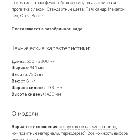
Покрытие - атмосферостойкая лессирующая акриловая
пропитка с лаком. Стандартные цвета: Палисандр, Махагон,
Тик, Орех, Венге.
Поставляется в разобранном виде.
Технические характеристики:
Длина:
600 - 3000 мм
Ширина:
640 мм
Высота:
750 мм
Вес:
от 81 кг
Ширина сиденья:
400 мм
Высота сиденья:
420 мм
О модели
Варианты исполнения:
ангарская сосна
,
лиственница
,
композитные материалы
,
термодерево
). Возможность
выбора
цвета
из палитры.