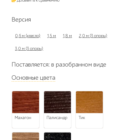
Добавить к сравнению
Версия
0,6 м (кресло)
1,5 м
1,8 м
2,0 м (3 опоры)
3,0 м (3 опоры)
Поставляется: в разобранном виде
Основные цвета
махагон
палисандр
тик