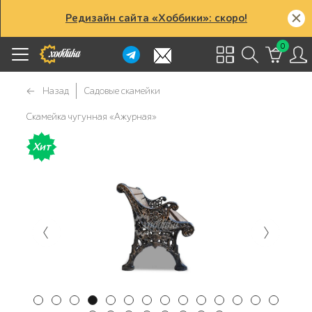
Редизайн сайта «Хоббики»: скоро!
0
Назад
Садовые скамейки
Скамейка чугунная «Ажурная»
Хит