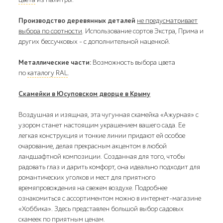
Производство деревянных деталей
не предусматривает
выбора по сортности
. Использование сортов Экстра, Прима и
других бессучковых - с дополнительной наценкой.
Металлические части:
Возможность выбора цвета
по
каталогу RAL
.
Скамейки в Юсуповском дворце в Крыму
Воздушная и изящная, эта чугунная скамейка «Ажурная» с
узором станет настоящим украшением вашего сада. Ее
легкая конструкция и тонкие линии придают ей особое
очарование, делая прекрасным акцентом в любой
ландшафтной композиции. Созданная для того, чтобы
радовать глаз и дарить комфорт, она идеально подходит для
романтических уголков и мест для приятного
времяпровождения на свежем воздухе. Подробнее
ознакомиться с ассортиментом можно в интернет-магазине
«Хоббика». Здесь представлен большой выбор садовых
скамеек по приятным ценам.