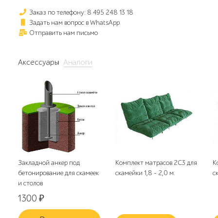
Заказ по телефону: 8 495 248 13 18
Задать нам вопрос в WhatsApp
Отправить нам письмо
Аксессуары
Аналоги
Закладной анкер под
Комплект матрасов 2С3 для
К
бетонирование для скамеек
скамейки 1,8 - 2,0 м.
с
и столов
1300
₽