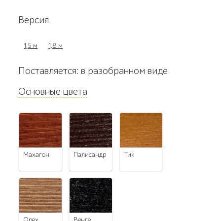
Версия
1,5 м
1,8 м
Поставляется: в разобранном виде
Основные цвета
махагон
палисандр
тик
орех
венге