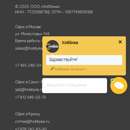
© 2026. ООО «Хоббика»
ИНН - 7720668789, ОГРН - 1097746608189
Офис в Москве
Хоббика
ул. Молостовых 14А
Время работы: Пн-Пт - с 9:00 до 18:00
zakaz@hobbyka.ru
Здравствуйте!
Готовы оперативно Вас
+7 495 248-03-18
проконсультировать
Офис в Санкт-Петербурге
Введите сообщение
spb@hobbyka.ru
+7 812 649-03-73
Офис в Крыму
crimea@hobbyka.ru
+7 978 742-85-95