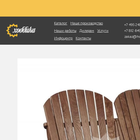
Фотопоиск
Каталог
Наше производство
+7 495 248
+7 812 6
Наши работы
Дилерам
Услуги
zakaz@ho
Инфоцентр
Контакты