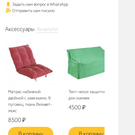
Задать нам вопрос в WhatsApp
Отправить нам письмо
Аксессуары
Аналоги
Матрас набивной
Тент-чехол защитный
Те
двойной с завязками, 8
для скамеек
для
пуговиц, ткань Вельвет-
4500
₽
5
люкс
8500
₽
В корзину
В корзину