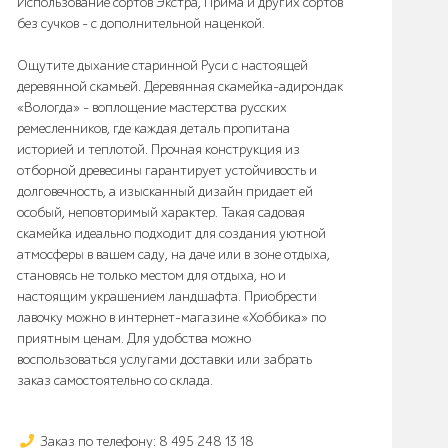
Использование сортов Экстра, Прима и других сортов
без сучков - с дополнительной наценкой.
Ощутите дыхание старинной Руси с настоящей
деревянной скамьей. Деревянная скамейка-адирондак
«Вологда» – воплощение мастерства русских
ремесленников, где каждая деталь пропитана
историей и теплотой. Прочная конструкция из
отборной древесины гарантирует устойчивость и
долговечность, а изысканный дизайн придает ей
особый, неповторимый характер. Такая садовая
скамейка идеально подходит для создания уютной
атмосферы в вашем саду, на даче или в зоне отдыха,
становясь не только местом для отдыха, но и
настоящим украшением ландшафта. Приобрести
лавочку можно в интернет-магазине «Хоббика» по
приятным ценам. Для удобства можно
воспользоваться услугами доставки или забрать
заказ самостоятельно со склада.
Заказ по телефону: 8 495 248 13 18