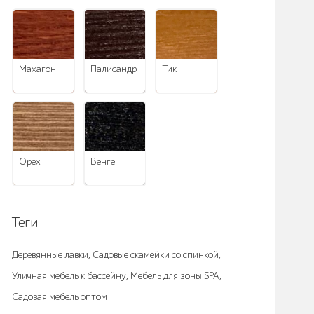
махагон
палисандр
тик
орех
венге
Теги
Деревянные лавки
,
Садовые скамейки со спинкой
,
Уличная мебель к бассейну
,
Мебель для зоны SPA
,
Садовая мебель оптом