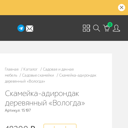
0
Главная
/
Каталог
/
Садовая и дачная
мебель
/
Садовые скамейки
/
Скамейка-адирондак
деревянный «Вологда»
Скамейка-адирондак
деревянный «Вологда»
Артикул: 15197