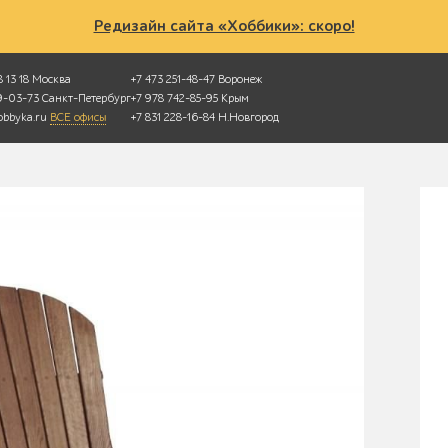
Редизайн сайта «Хоббики»: скоро!
 13 18
Москва
+7 473 251-48-47
Воронеж
49-03-73
Санкт-Петербург
+7 978 742-85-95
Крым
bbyka.ru
ВСЕ офисы
+7 831 228-16-84
Н.Новгород