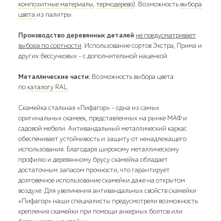
композитные материалы
,
термодерево
). Возможность
выбора
цвета
из палитры.
Производство деревянных деталей
не предусматривает
выбора по сортности
. Использование сортов Экстра, Прима и
других бессучковых - с дополнительной наценкой.
Металлические части:
Возможность выбора цвета
по
каталогу RAL
.
Скамейка стальная «Пифагор» - одна из самых
оригинальных скамеек, представленных на рынке МАФ и
садовой мебели. Антивандальный металлический каркас
обеспечивает устойчивость и защиту от ненадлежащего
использования. Благодаря широкому металлическому
профилю и деревянному брусу скамейка обладает
достаточным запасом прочности, что гарантирует
долговечное использование скамейки даже на открытом
воздухе. Для увеличения антивандальных свойств скамейки
«Пифагор» наши специалисты предусмотрели возможность
крепления скамейки при помощи анкерных болтов или