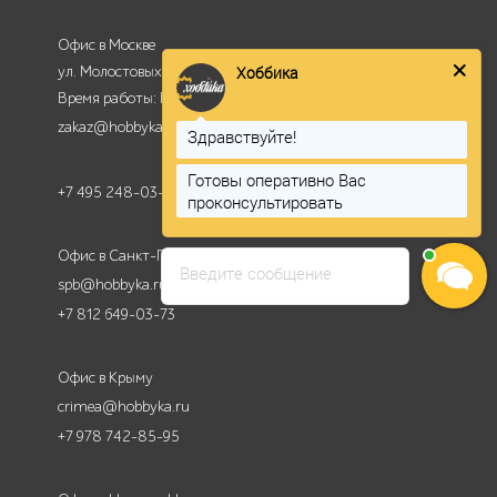
Офис в Москве
ул. Молостовых 14А
Хоббика
Время работы: Пн-Пт - с 9:00 до 18:00
zakaz@hobbyka.ru
Здравствуйте!
Готовы оперативно Вас
+7 495 248-03-18
проконсультировать
Офис в Санкт-Петербурге
Введите сообщение
spb@hobbyka.ru
+7 812 649-03-73
Офис в Крыму
crimea@hobbyka.ru
+7 978 742-85-95