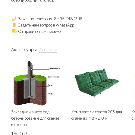
бетонирования стойки.
Заказ по телефону: 8 495 248 13 18
Задать нам вопрос в WhatsApp
Отправить нам письмо
Аксессуары
Аналоги
Закладной анкер под
Комплект матрасов 2С3 для
К
бетонирование для скамеек
скамейки 1,8 - 2,0 м.
с
и столов
1300
₽