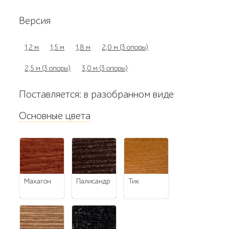
Версия
1,2 м
1,5 м
1,8 м
2,0 м (3 опоры)
2,5 м (3 опоры)
3,0 м (3 опоры)
Поставляется: в разобранном виде
Основные цвета
махагон
палисандр
тик