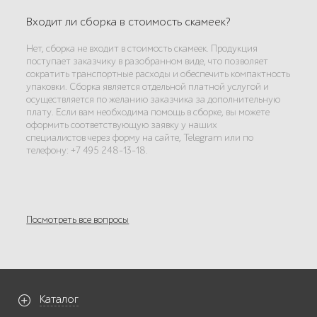
Входит ли сборка в стоимость скамеек?
Нет, сборка не входит в стоимость скамеек. Продукция
поступает заказчику в разобранном виде, что позволяет
сократить транспортные расходы и обеспечить компактность
упаковки. Сборка является отдельной платной услугой и
осуществляется по желанию заказчика за дополнительную
плату. Если вам необходима помощь в сборке, вы можете
оформить соответствующую заявку у наших
специалистов через форму на сайте, Telegram или по
телефону: +7 495 248-13-18.
Посмотреть все вопросы
Каталог