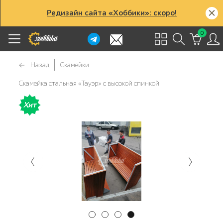
Редизайн сайта «Хоббики»: скоро!
0
Назад
Скамейки
Скамейка стальная «Тауэр» с высокой спинкой
Хит